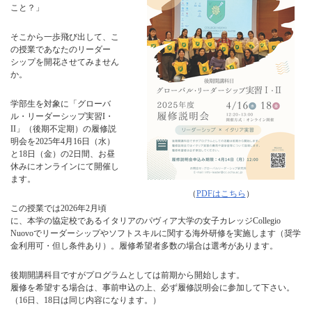
こと？」
そこから一歩飛び出して、こ
の授業であなたのリーダー
シップを開花させてみません
か。
学部生を対象に「グローバ
ル・リーダーシップ実習I・
II」（後期不定期）の履修説
明会を2025年4月16日（水）
と18日（金）の2日間、お昼
休みにオンラインにて開催し
ます。
（
PDFはこちら
）
この授業では2026年2月頃
に、本学の協定校であるイタリアのパヴィア大学の女子カレッジCollegio
Nuovoでリーダーシップやソフトスキルに関する海外研修を実施します（奨学
金利用可・但し条件あり）。履修希望者多数の場合は選考があります。
後期開講科目ですがプログラムとしては前期から開始します。
履修を希望する場合は、事前申込の上、必ず履修説明会に参加して下さい。
（16日、18日は同じ内容になります。）