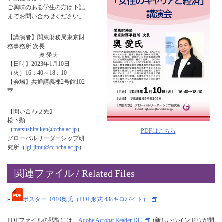
ご興味のある学生の方は下記
までお問い合わせください。
【講演者】関東財務局東京財
務事務所 次長
奥 愛氏
【日時】2023年1月10日
（火）16：40～18：10
【会場】共通講義棟2号館102
室
【問い合わせ先】
松下顕
（
matsushita.ken@ocha.ac.jp
）
PDFはこちら
グローバルリーダーシップ研
究所（
igl-jimu@cc.ocha.ac.jp
）
関連ファイル / Related Files
»
ポスター_0110奥氏（PDF形式 438キロバイト）
PDFファイルの閲覧には、
Adobe Acrobat Reader DC
(新しいウインドウが開