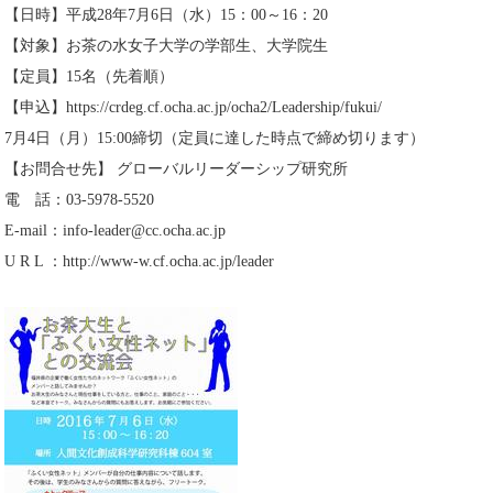
【日時】平成28年7月6日（水）15：00～16：20
【対象】お茶の水女子大学の学部生、大学院生
【定員】15名（先着順）
【申込】https://crdeg.cf.ocha.ac.jp/ocha2/Leadership/fukui/
7月4日（月）15:00締切（定員に達した時点で締め切ります）
【お問合せ先】 グローバルリーダーシップ研究所
電 話：03-5978-5520
E-mail：info-leader@cc.ocha.ac.jp
U R L ：http://www-w.cf.ocha.ac.jp/leader