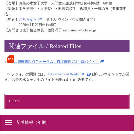
【会場】お茶の水女子大学 人間文化創成科学研究科棟6階 604室
【対象】本学学部生・大学院生・附属高校生・教職員・一般の方（要事前申
込）
【申込】
こちらから
（新しいウインドウが開きます）
2020年1月22日申込締切
【お問合せ先】担当教員 佐野潤子 sano.junko@ocha.ac.jp
関連ファイル / Related Files
»
2019未来起点フォーラム（PDF形式 743キロバイト）
PDFファイルの閲覧には、
Adobe Acrobat Reader DC
(新しいウインドウが開
き、お茶の水女子大学のサイトを離れます)が必要です。
HOME
新着情報（年別）