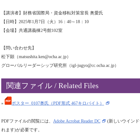
【講演者】財務省国際局・資金移転対策室長 奥愛氏
【日時】2025年1月7日（火）16：40～18：10
【会場】共通講義棟2号館102室
【問い合わせ先】
松下顕（matsushita.ken@ocha.ac.jp）
グローバルリーダーシップ研究所（igl-jugyo@cc.ocha.ac.jp）
関連ファイル / Related Files
»
ポスター_0107奥氏（PDF形式 467キロバイト）
PDFファイルの閲覧には、
Adobe Acrobat Reader DC
(新しいウイン
れます)が必要です。