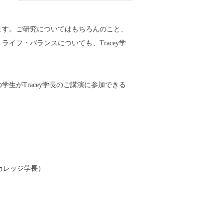
ます。ご研究についてはもちろんのこと、
イフ・バランスについても、Tracey学
生がTracey学長のご講演に参加できる
）
）
ンカレッジ学長）