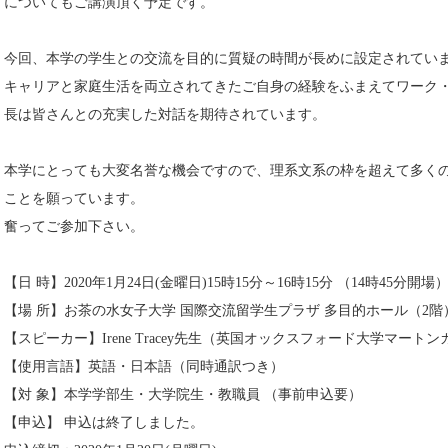
についてもご講演頂く予定です。
今回、本学の学生との交流を目的に質疑の時間が長めに設定されてい
キャリアと家庭生活を両立されてきたご自身の経験をふまえてワーク・ラ
長は皆さんとの充実した対話を期待されています。
本学にとっても大変名誉な機会ですので、理系文系の枠を超えて多くの学
ことを願っています。
奮ってご参加下さい。
【日 時】2020年1月24日(金曜日)15時15分～16時15分 （14時45分開場
【場 所】お茶の水女子大学 国際交流留学生プラザ 多目的ホール（2階
【スピーカー】Irene Tracey先生（英国オックスフォード大学マート
【使用言語】英語・日本語（同時通訳つき）
【対 象】本学学部生・大学院生・教職員 （事前申込要）
【申込】 申込は終了しました。