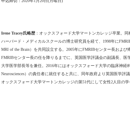
申込締切：2020年1月20日(月曜日)
Irene Tracey氏略歴
：オックスフォード大学マートンカレッジ卒業。同
ハーバード・メディカルスクールの博士研究員を経て、1998年にFMRIBセンター（Oxf
MRI of the Brain）を共同設立する。2005年にFMRIBセンター長
FMRIBセンター長の任を降りるまでに、英国医学評議会の副議長、
大学医学部長等を兼任。2016年にはオックスフォード大学の臨床神経科学科（Nuffiel
Neurosciences）の責任者に就任すると共に、同年政府より英国医学評
オックスフォード大学マートンカレッジの第51代にして女性2人目の学