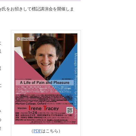
cey氏をお招きして標記講演会を開催しま
大
以
、
選
く
に
い
の
験
（
PDF
はこちら）