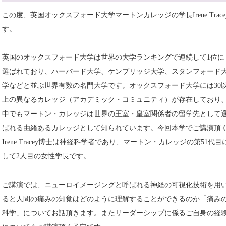
この度、英国オックスフォード大学マートンカレッジの学長Irene Tra
す。
英国のオックスフォード大学は世界の大学ランキングで連続して1位に
選ばれており、ハーバード大学、ケンブリッジ大学、スタンフォード
学などと並ぶ世界有数の名門大学です。オックスフォード大学には30
上の異なるカレッジ（アカデミック・コミュニティ）が存在しており
中でもマートン・カレッジは世界の王室・皇室関係者の留学先として
ばれる由緒あるカレッジとして知られています。今回本学でご講演頂
Irene Tracey博士は神経科学者であり、マートン・カレッジの第51代目
して2人目の女性学長です。
ご講演では、ニューロイメージングと呼ばれる神経の可視化技術を用
ると人間の痛みの知覚はどのように理解することができるのか「痛み
科学」についてお話頂きます。またリーダーシップに係るご自身の経