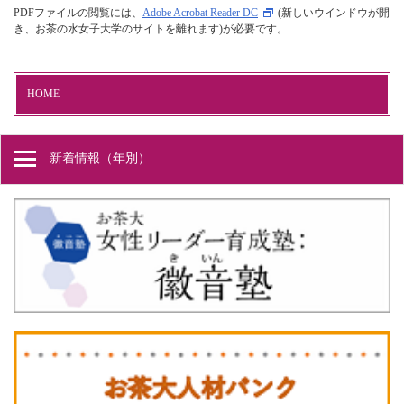
PDFファイルの閲覧には、
Adobe Acrobat Reader DC
(新しいウインドウが開
き、お茶の水女子大学のサイトを離れます)が必要です。
HOME
新着情報（年別）