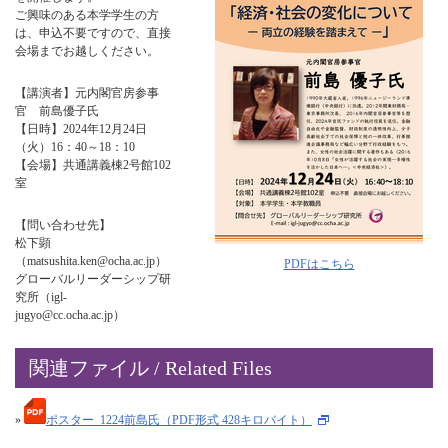
ご興味のある本学学生の方
は、申込不要ですので、直接
会場までお越しください。
【講演者】元内閣官房参事
官 前島優子氏
【日時】2024年12月24日
（火）16：40～18：10
【会場】共通講義棟2号館102
室
【問い合わせ先】
松下顕
（matsushita.ken@ocha.ac.jp）
PDFはこちら
グローバルリーダーシップ研
究所（igl-
jugyo@cc.ocha.ac.jp）
関連ファイル / Related Files
»
ポスター_1224前島氏（PDF形式 428キロバイト）