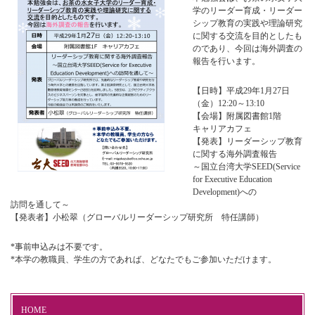
学のリーダー育成・リーダー
シップ教育の実践や理論研究
に関する交流を目的としたも
のであり、今回は海外調査の
報告を行います。
【日時】平成29年1月27日
（金）12:20～13:10
【会場】附属図書館1階
キャリアカフェ
【発表】リーダーシップ教育
に関する海外調査報告
～国立台湾大学SEED(Service
for Executive Education
Development)への
訪問を通して～
【発表者】小松翠（グローバルリーダーシップ研究所 特任講師）
*事前申込みは不要です。
*本学の教職員、学生の方であれば、どなたでもご参加いただけます。
HOME