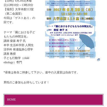
【日時】6月29日(木曜
日)12時10分～13時20分
【場所】大学本館113室
（第二会議室）
今回は「ゲストあり」の
回です。
テーマ「園における子ど
もたちの仲間文化」
講師 柴坂 寿子 氏
本学 生活科学部 人間生
活学科 発達臨床心理学
講座 教授
子ども行動学（child
ethology）専門
*昼食は各自ご持参して下さい。途中の入退室は自由です。
男性のご参加もお待ちしています！
HOME