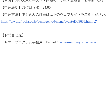
【対象】お茶の水女子大学・附属校 学生・教職員（要事前申込）
【申込締切】7月7日（水）24:00
【申込方法】申し込みの詳細は以下のウェブサイトをご覧ください。
https://www.cf.ocha.ac.jp/dentogeino/j/menu/event/d009688.html
【お問合せ先】
サマープログラム事務局 E-mail：
ocha-summer@cc.ocha.ac.jp