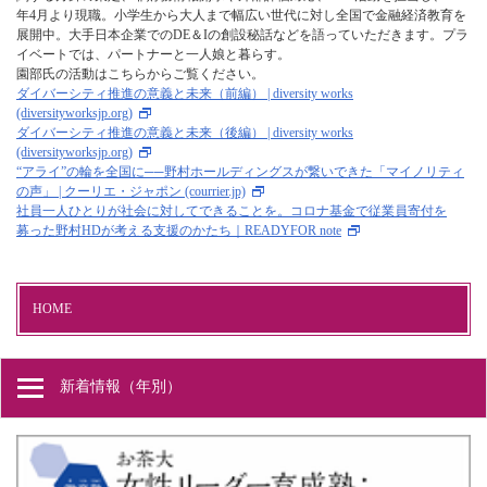
年4月より現職。小学生から大人まで幅広い世代に対し全国で金融経済教育を
展開中。大手日本企業でのDE＆Iの創設秘話などを語っていただきます。プラ
イベートでは、パートナーと一人娘と暮らす。
園部氏の活動はこちらからご覧ください。
ダイバーシティ推進の意義と未来（前編） | diversity works
(diversityworksjp.org)
ダイバーシティ推進の意義と未来（後編） | diversity works
(diversityworksjp.org)
“アライ”の輪を全国に──野村ホールディングスが繋いできた「マイノリティ
の声」 | クーリエ・ジャポン (courrier.jp)
社員一人ひとりが社会に対してできることを。コロナ基金で従業員寄付を
募った野村HDが考える支援のかたち｜READYFOR note
HOME
新着情報（年別）