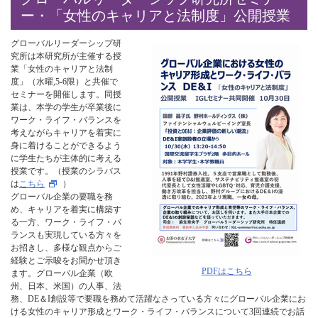
ー・「女性のキャリアと法制度」公開授業
グローバルリーダーシップ研
究所は本研究所が主催する授
業「女性のキャリアと法制
度」（水曜,5-6限）と共催で
セミナーを開催します。同授
業は、本学の学生が卒業後に
ワーク・ライフ・バランスを
考えながらキャリアを着実に
身に着けることができるよう
に学生たちが主体的に考える
授業です。（授業のシラバス
は
こちら
）
グローバル企業の要職を務
め、キャリアを着実に構築す
る一方、ワーク・ライフ・バ
ランスも実現している方々を
お招きし、多様な観点からご
経験とご示唆をお聞かせ頂き
PDFはこちら
ます。グローバル企業（欧
州、日本、米国）の人事、法
務、DE＆I創設等で要職を務めて活躍なさっている方々にグローバル企業にお
ける女性のキャリア形成とワーク・ライフ・バランスについて3回連続でお話