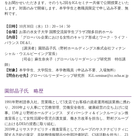
をお聞かせいただきます。そのうち2回をIGLセミナー共催で公開授業といた
します。対面のみで開催します。本学学生と教職員限定で申し込み不要、無
料です。
【日時】
10月30日（水）13：20～14：50
【会場】
お茶の水女子大学 国際交流留学生プラザ2階多目的ホール
【内容】
「グローバル企業における女性のキャリア形成とワーク・ライフ・
バランス DE＆I」
［講演者］園部晶子氏（野村ホールディングス株式会社フィナン
シャル・ウエルビーイング室長）
［司会］麻生奈央子（グローバルリーダーシップ研究所 特任講
師）
【対象】
本学学生、大学院生、本学教職員（申込み不要、入場無料）
【問合わせ先】
グローバルリーダーシップ研究所 IGL-seminar@cc.ocha.ac.jp
園部晶子氏 略歴
1991年野村證券入社。営業職として5支店でお客様の資産運用相談業務に携わ
り、2010年より人事にて労務管理、労働安全衛生、健康経営の立ち上げに従
事。15年より野村ホールディングス ダイバーシティ＆インクルージョン推
進室長として女性活躍や育児介護支援、働き方改革を担当し、野村グループ
におけるDEIの浸透に取り組む。
2019年よりサステナビリティ推進室長としてグループのサステナビリティに
関する方針の策定、非財務情報開示や外部評価対応、CSR活動を担当し、23