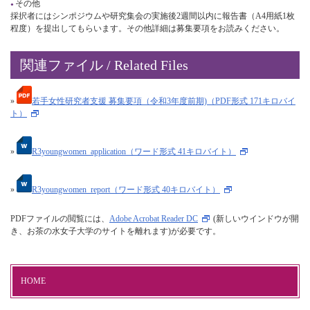
その他
採択者にはシンポジウムや研究集会の実施後2週間以内に報告書（A4用紙1枚
程度）を提出してもらいます。その他詳細は募集要項をお読みください。
関連ファイル / Related Files
»
若手女性研究者支援 募集要項（令和3年度前期)（PDF形式 171キロバイ
ト）
»
R3youngwomen_application（ワード形式 41キロバイト）
»
R3youngwomen_report（ワード形式 40キロバイト）
PDFファイルの閲覧には、
Adobe Acrobat Reader DC
(新しいウインドウが開
き、お茶の水女子大学のサイトを離れます)が必要です。
HOME