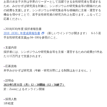
お茶の水女子大学は学界のリーダーとして活躍できる女性研究者を育成する
ため、みがかずば研究員を対象に、シンポジウムや研究集会等の開催のため
の経費を支援します。シンポジウムや研究集会等を積極的に主催・運営する
機会を増やすことで、若手女性研究者の研究力向上を図ります。ふるってご
応募ください。
2018(H30)年度 採択者報告書
2018（H30）年度成果報告書
（新しいウインドウが開きます） 6-1-5 若
手女性研究者支援pp.94~100を参照のこと。
支援内容
採択者には、シンポジウムや研究集会等を主催・運営するための経費が1件あ
たり15万円まで支援されます。
応募資格
本学みがかずば研究員（年齢・研究分野による制限はありません。）
説明会
2021年5月31日（月）12：20開始（12：50終了）
於：Zoomによるオンライン開催
採用人数
1件程度