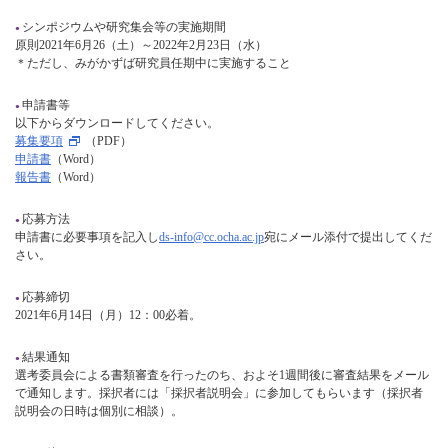
シンポジウムや研究集会等の実施期間
原則2021年6月26（土）～2022年2月23日（水）
＊ただし、みがかずば研究員任期中に実施すること
申請書等
以下からダウンロードしてください。
募集要項
（PDF）
申請書
（Word）
報告書
（Word）
応募方法
申請書に必要事項を記入し
ds-info@cc.ocha.ac.jp
宛にメール添付で提出してくだ
さい。
応募締切
2021年6月14日（月）12：00必着。
結果通知
選考委員会による書類審査を行ったのち、およそ1週間後に審査結果をメール
で通知します。採択者には「採択者説明会」に参加してもらいます（採択者
説明会の日時は個別に相談）。