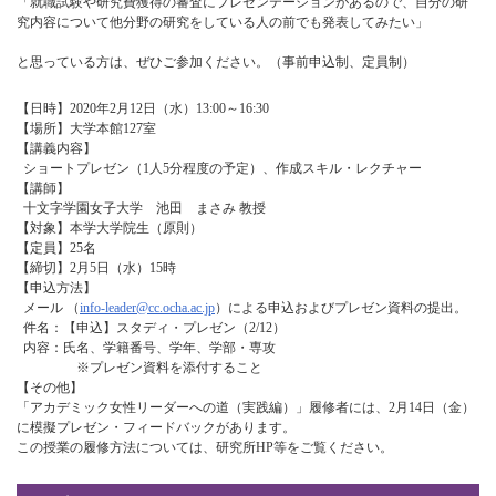
「就職試験や研究費獲得の審査にプレゼンテーションがあるので、自分の研
究内容について他分野の研究をしている人の前でも発表してみたい」
と思っている方は、ぜひご参加ください。（事前申込制、定員制）
【日時】2020年2月12日（水）13:00～16:30
【場所】大学本館127室
【講義内容】
ショートプレゼン（1人5分程度の予定）、作成スキル・レクチャー
【講師】
十文字学園女子大学 池田 まさみ 教授
【対象】本学大学院生（原則）
【定員】25名
【締切】2月5日（水）15時
【申込方法】
メール （
info-leader@cc.ocha.ac.jp
）による申込およびプレゼン資料の提出。
件名：【申込】スタディ・プレゼン（2/12）
内容：氏名、学籍番号、学年、学部・専攻
※プレゼン資料を添付すること
【その他】
「アカデミック女性リーダーへの道（実践編）」履修者には、2月14日（金）
に模擬プレゼン・フィードバックがあります。
この授業の履修方法については、研究所HP等をご覧ください。