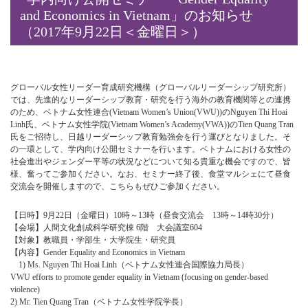
and Economics in Vietnam」のお知らせ
（2017年9月22日＜金曜日＞）
グローバル女性リーダー育成研究機構（グローバルリーダーシップ研究所）
では、先進的なリーダーシップ教育・研究を行う海外の教育機関等との連携
のため、ベトナム女性連合(Vietnam Women’s Union(VWU))のNguyen Thi Hoai
Linh氏、ベトナム女性学院(Vietnam Women’s Academy(VWA))のTien Quang Tran
氏をご招待し、日越リーダーシップ教育勉強会を行う運びとなりました。そ
の一環として、学内向け公開セミナーを行います。ベトナムにおける女性の
社会進出やジェンダー平等の状況などについて知る貴重な機会ですので、皆
様、奮ってご参加ください。なお、セミナー終了後、食堂マルシェにて昼食
交流会を開催しますので、こちらもぜひご参加ください。
【日時】9月22日（金曜日）10時～13時（昼食交流会 13時～14時30分）
【会場】人間文化創成科学研究棟 6階 大会議室604
【対象】教職員・学部生・大学院生・研究員
【内容】Gender Equality and Economics in Vietnam
1) Ms. Nguyen Thi Hoai Linh（ベトナム女性連合国際協力局長）
VWU efforts to promote gender equality in Vietnam (focusing on gender-based
violence)
2) Mr. Tien Quang Tran（ベトナム女性学院学長）