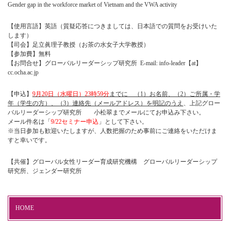
Gender gap in the workforce market of Vietnam and the VWA activity
【使用言語】英語（質疑応答につきましては、日本語での質問をお受けいた
します）
【司会】足立眞理子教授（お茶の水女子大学教授）
【参加費】無料
【お問合せ】グローバルリーダーシップ研究所 E-mail: info-leader【at】
cc.ocha.ac.jp
【申込】
9月20日（水曜日）23時59分
までに （1）お名前、（2）ご所属・学
年（学生の方）、（3）連絡先（メールアドレス）を明記のうえ
、上記グロー
バルリーダーシップ研究所 小松翠までメールにてお申込み下さい。
メール件名は「
9/22セミナー申込
」として下さい。
※当日参加も歓迎いたしますが、人数把握のため事前にご連絡をいただけま
すと幸いです。
【共催】グローバル女性リーダー育成研究機構 グローバルリーダーシップ
研究所、ジェンダー研究所
HOME