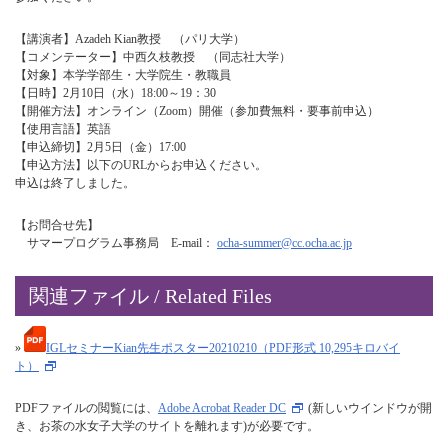
【講演者】Azadeh Kian教授 （パリ大学）
【コメンテーター】中西久枝教授 （同志社大学）
【対象】本学学部生・大学院生・教職員
【日時】2月10日（水）18:00～19：30
【開催方法】オンライン（Zoom）開催（参加費無料・要事前申込）
【使用言語】英語
【申込締切】2月5日（金）17:00
【申込方法】以下のURLからお申込ください。
申込は終了しました。
【お問合せ先】
サマープログラム事務局 E-mail：
ocha-summer@cc.ocha.ac.jp
関連ファイル / Related Files
»
IGLセミナーKian先生ポスター20210210（PDF形式 10,295キロバイ
ト）
PDFファイルの閲覧には、
Adobe Acrobat Reader DC
(新しいウインドウが開
き、お茶の水女子大学のサイトを離れます)が必要です。