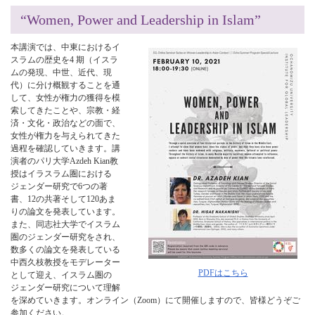
“Women, Power and Leadership in Islam”
本講演では、中東におけるイ
スラムの歴史を4 期（イスラ
ムの発現、中世、近代、現
代）に分け概観することを通
して、⼥性が権⼒の獲得を模
索してきたことや、宗教・経
済・⽂化・政治などの⾯で、
⼥性が権⼒を与えられてきた
過程を確認していきます。講
演者のパリ大学Azdeh Kian教
授はイラスラム圏における
ジェンダー研究で6つの著
書、12の共著そして120あま
りの論文を発表しています。
また、同志社大学でイスラム
圏のジェンダー研究をされ、
数多くの論文を発表している
中西久枝教授をモデレーター
PDFはこちら
として迎え、イスラム圏の
ジェンダー研究について理解
を深めていきます。オンライン（Zoom）にて開催しますので、皆様どうぞご
参加ください。