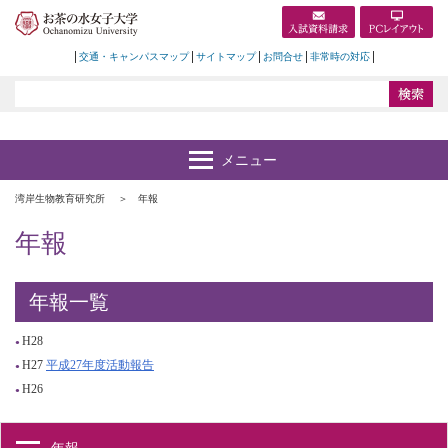
交通・キャンパスマップ
サイトマップ
お問合せ
非常時の対応
湾岸生物教育研究所
年報
年報
年報一覧
H28
H27
平成27年度活動報告
H26