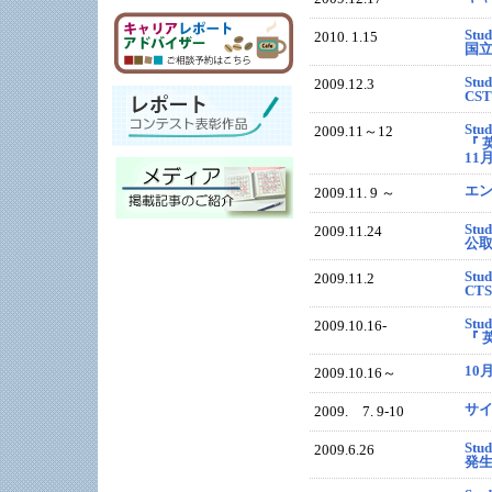
Stud
2010. 1.15
国立
Stud
2009.12.3
CS
Stu
2009.11～12
『 
11
エ
2009.11. 9 ～
Stud
2009.11.24
公
Stud
2009.11.2
CT
Stu
2009.10.16-
『 
1
2009.10.16～
サ
2009. 7. 9-10
Stu
2009.6.26
発