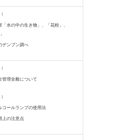
：
察「水の中の生き物」、「花粉」、
」
のデンプン調べ
：
全管理全般について
：
ルコールランプの使用法
用上の注意点