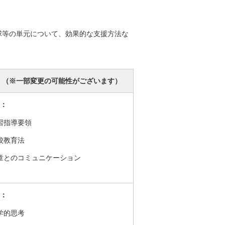
球等の単元について、効果的な支援方法な
 （※一部変更の可能性がございます）
：
習指導要領
校教育法
童とのコミュニケーション
：
学的思考