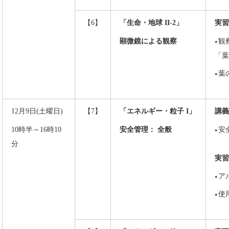
【6】
「生命・地球 II-2」
実習
顕微鏡による観察
観
「葉
葉
12月9日(土曜日)
【7】
「エネルギー・粒子 I」
講義
10時半～16時10
安全管理： 全般
安
分
実習
ア
使