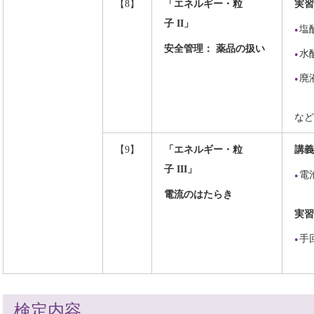
【8】
「エネルギー・粒
実習
子 II」
塩
安全管理： 薬品の扱い
水
廃
など
【9】
「エネルギー・粒
講義
子 III」
電
電流のはたらき
実習
手
検定内容