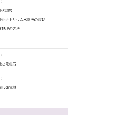
：
酸の調製
酸化ナトリウム水溶液の調製
液処理の方法
：
池と電磁石
：
回し発電機