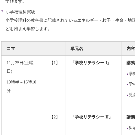
学びます。
小学校理科実験
小学校理科の教科書に記載されているエネルギー・粒子・生命・地
どを踏まえ学習します。
コマ
単元名
内容
11月25日(土曜
【1】
「学校リテラシー I」
講義
日)
学
10時半～16時10
学
分
児
【2】
「学校リテラシー II」
講義
科