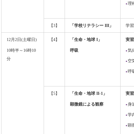
理
【3】
「学校リテラシー III」
学習
12月2日(土曜日)
【4】
「生命・地球 I」
実習
10時半～16時10
呼吸
気
分
空
呼
【5】
「生命・地球 II-1」
実習
顕微鏡による観察
身
学
顕