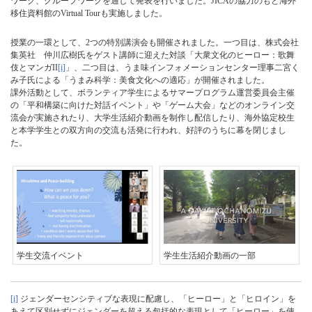
ワーク、グループワークを通して発表を行いました。JICAの協力のもと海外
移住資料館のVirtual Tourも実施しました。
授業の一環として、2つの特別講演会も開催されました。一つ目は、株式会社
集英社 仲川広樹氏をゲスト講師に迎えた対談「大衆文化のヒーロー：歌舞
伎とマンガII
[i]
」、二つ目は、うま味インフォメーションセンター理事二宮く
み子氏による「うまみ科学：美食文化への適応」が開催されました。
課外活動として、ボランティア学生によるサマープログラム運営委員会主催
の「平和構築に向けた対話イベント」や「ゲーム大会」などのオンライン交
流会が実施されたり、大学生活紹介動画を制作し配信したり、海外協定校生
と本学学生との双方向の交流も活発に行われ、好評のうちに幕を閉じまし
た。
学生交流イベント
学生生活紹介動画の一部
[i]
ジェンダーセンシティブな表現に配慮し、「ヒーロー」と「ヒロイン」を
あえて区別せずにジェンダーを超える包括的な表現として「ヒーロー」を使