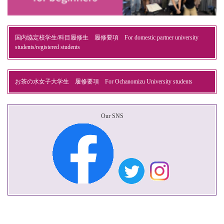
国内協定校学生/科目履修生 履修要項 For domestic partner university
students/registered students
お茶の水女子大学生 履修要項 For Ochanomizu University students
Our SNS