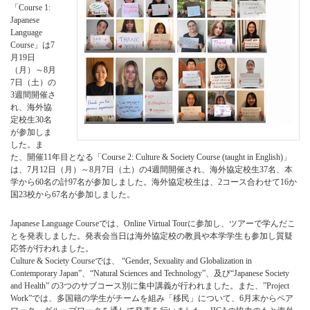
「Course 1:
Japanese
Language
Course」は7
月19日
（月）～8月
7日（土）の
3週間開催さ
れ、海外協
定校生30名
が参加しま
した。ま
た、開催11年目となる「Course 2: Culture & Society Course (taught in English)」
は、7月12日（月）～8月7日（土）の4週間開催され、海外協定校生37名、本
学から60名の計97名が参加しました。海外協定校生は、2コース合わせて16か
国23校から67名が参加しました。
Japanese Language Courseでは、Online Virtual Tourに参加し、ツアーで学んだこ
とを発表しました。発表会当日は海外協定校の教員や本学学生も参加し質疑
応答が行われました。
Culture & Society Courseでは、 “Gender, Sexuality and Globalization in
Contemporary Japan”、“Natural Sciences and Technology”、及び“Japanese Society
and Health” の3つのサブコース別に集中講義が行われました。また、”Project
Work”では、多国籍の学生がチームを組み「移民」について、6月末からペア