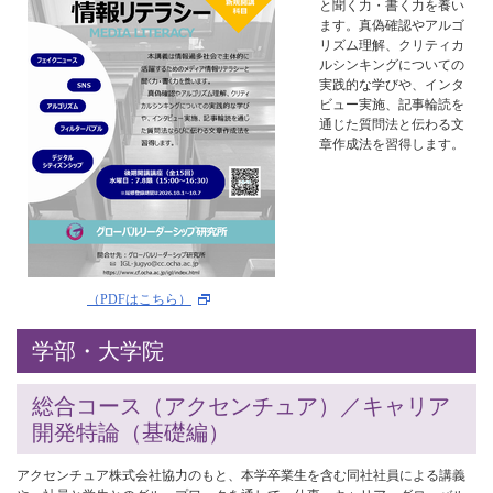
と聞く力・書く力を養い
ます。真偽確認やアルゴ
リズム理解、クリティカ
ルシンキングについての
実践的な学びや、インタ
ビュー実施、記事輪読を
通じた質問法と伝わる文
章作成法を習得します。
（PDFはこちら）
学部・大学院
総合コース（アクセンチュア）／キャリア
開発特論（基礎編）
アクセンチュア株式会社協力のもと、本学卒業生を含む同社社員による講義