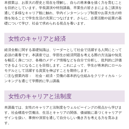
本授業は、お茶大の歴史と現在を理解し、自らの将来像を描く力を育むこと
を目的としています。学長講演や特別講義、卒業生の皆さまによるご講演を
通して多様なキャリア観に触れ、学内インターンシップ制度やお茶大生の特
徴を知ることで学生生活の充実につなげます。さらに、企業活動や起業の基
礎について学び、社会で求められる視点を養います。
女性のキャリアと経済
経済全般に関する基礎知識は、リーダーとして社会で活躍する人間にとって
必須の素養です。本講座では、学部生が経済問題を考える際の方法論や知見
を幅広く身につけ、各種のメディア情報などを自分で分析し、批判的に評価
できるようになることを目指します。これによって、学生が将来的にロール
モデルとして活躍する資質を伸ばすことを期待します。
〇主な授業内容： 社会・経済・労働の基本的な仕組みをクリティカル・シ
ンキングを通じて学際的に学ぶ講義
女性のキャリアと法制度
本講義では、女性のキャリアと法制度をウェルビーイングの視点から学びま
す。社会構造や労働法、生活とキャリアの関係、価値観に基づくキャリアデ
ザインを扱い、事例や演習を通して自分らしい働き方を考える力を育みま
す。