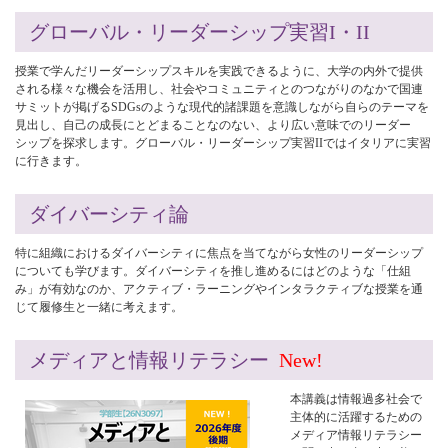
グローバル・リーダーシップ実習I・II
授業で学んだリーダーシップスキルを実践できるように、大学の内外で提供
される様々な機会を活用し、社会やコミュニティとのつながりのなかで国連
サミットが掲げるSDGsのような現代的諸課題を意識しながら自らのテーマを
見出し、自己の成長にとどまることなのない、より広い意味でのリーダー
シップを探求します。グローバル・リーダーシップ実習IIではイタリアに実習
に行きます。
ダイバーシティ論
特に組織におけるダイバーシティに焦点を当てながら女性のリーダーシップ
についても学びます。ダイバーシティを推し進めるにはどのような「仕組
み」が有効なのか、アクティブ・ラーニングやインタラクティブな授業を通
じて履修生と一緒に考えます。
メディアと情報リテラシー
New!
本講義は情報過多社会で
主体的に活躍するための
メディア情報リテラシー