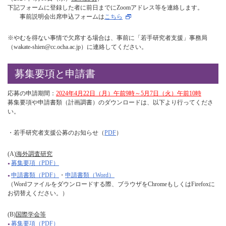
下記フォームに登録した者に前日までにZoomアドレス等を連絡します。
事前説明会出席申込フォームは
こちら
※やむを得ない事情で欠席する場合は、事前に「若手研究者支援」事務局
（wakate-shien@cc.ocha.ac.jp）に連絡してください。
募集要項と申請書
応募の申請期間：
2024年4月22日（月）午前9時～5月7日（火）午前10時
募集要項や申請書類（計画調書）のダウンロードは、以下より行ってくださ
い。
・若手研究者支援公募のお知らせ（
PDF
）
(A)
海外調査研究
募集要項（PDF）
申請書類（PDF）
・
申請書類（Word）
（Wordファイルをダウンロードする際、ブラウザをChromeもしくはFirefoxに
お切替えください。）
(B)
国際学会等
募集要項（PDF）