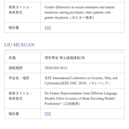
発表タイトル・
Gender differences in sexual orientation and autistic
発表形式
tendencies among psychiatric clinic patients with
gender dysphoria（ポスター発表）
報告書
PDF
LIU MUXUAN
所属
理学専攻 博士後期課程2年
渡航期間
2024/10/6-10/11
学会名・場所
IEEE International Conference on Systems, Man, and
Cybernetics(IEEE SMC 2024) （マレーシア）
発表タイトル・
Do Feature Representations from Different Language
発表形式
Models Affect Accuracy of Brain Encoding Models’
Predictions?（口頭発表）
報告書
PDF