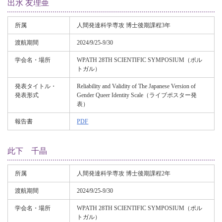
出水 友理亜
所属
人間発達科学専攻 博士後期課程3年
渡航期間
2024/9/25-9/30
学会名・場所
WPATH 28TH SCIENTIFIC SYMPOSIUM（ポル
トガル）
発表タイトル・
Reliability and Validity of The Japanese Version of
発表形式
Gender Queer Identity Scale（ライブポスター発
表）
報告書
PDF
此下 千晶
所属
人間発達科学専攻 博士後期課程2年
渡航期間
2024/9/25-9/30
学会名・場所
WPATH 28TH SCIENTIFIC SYMPOSIUM（ポル
トガル）