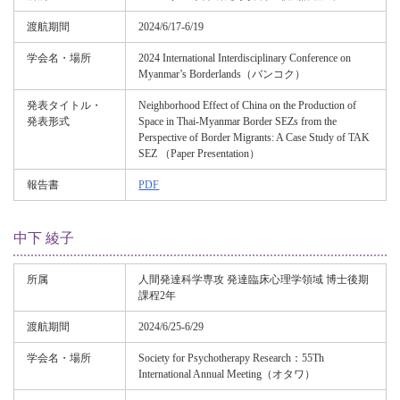
渡航期間
2024/6/17-6/19
学会名・場所
2024 International Interdisciplinary Conference on
Myanmar’s Borderlands（バンコク）
発表タイトル・
Neighborhood Effect of China on the Production of
発表形式
Space in Thai-Myanmar Border SEZs from the
Perspective of Border Migrants: A Case Study of TAK
SEZ （Paper Presentation）
報告書
PDF
中下 綾子
所属
人間発達科学専攻 発達臨床心理学領域 博士後期
課程2年
渡航期間
2024/6/25-6/29
学会名・場所
Society for Psychotherapy Research：55Th
International Annual Meeting（オタワ）