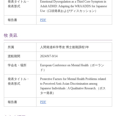
発表タイトル・
Emotional Dysregulation as a Third Core Symptom in
発表形式
Adult ADHD: Adapting the WRAADDS for Japanese
Use（口頭発表およびディスカッション）
報告書
PDF
牧 美凪
所属
人間発達科学専攻 博士後期課程1年
渡航期間
2024/9/7-9/14
学会名・場所
European Conference on Mental Health（ポーラン
ド）
発表タイトル・
Protective Factors for Mental Health Problems related
発表形式
to Perceived Anti-Asian Discrimination among
Japanese Individuals : A Qualitative Research.（ポス
ター発表）
報告書
PDF