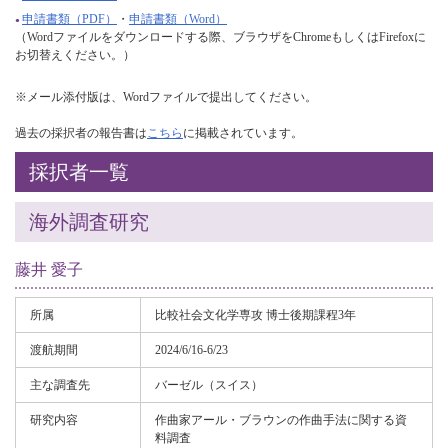
申請書類（PDF）
・
申請書類（Word）
（Wordファイルをダウンロードする際、ブラウザをChromeもしくはFirefoxに
お切替えください。）
※メール添付版は、Wordファイルで提出してください。
過去の採択者の報告書は
こちら
に掲載されています。
採択者一覧
海外調査研究
藤井 愛子
所属
比較社会文化学専攻 博士後期課程3年
渡航期間
2024/6/16-6/23
主な調査先
バーゼル（スイス）
研究内容
作曲家アール・ブラウンの作曲手法に関する資
料調査