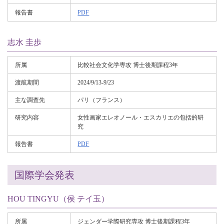
報告書
PDF
志水 圭歩
所属
比較社会文化学専攻 博士後期課程3年
渡航期間
2024/9/13-9/23
主な調査先
パリ（フランス）
研究内容
女性画家エレオノール・エスカリエの包括的研
究
報告書
PDF
国際学会発表
HOU TINGYU（侯 テイ玉）
所属
ジェンダー学際研究専攻 博士後期課程3年