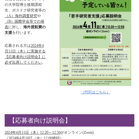
の大学院博士後期課程
生、ポスドク研究者等の
（A）海外調査研究
や
（B）国際学会等での発
表
に対し、
海外渡航費の
支援
を行います。
応募される方は
2024年4
月11日（木）に実施する
【応募者向け説明会】に
必ず出席してください
。
（PDFはこちら）
【応募者向け説明会】
2024年4月11日（木）12:20～12:50
@オンライン(Zoom)
（2024年4月10日（水）
12:00締切
）