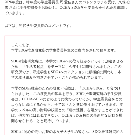
2026年度は、昨年度の学生委員長 周 愛佳さんのバトンタッチを受け、久保 心
雪 さんに学生委員長をお願いし、OCHA-SDGs学生委員会を引き続き組織し
ていきます。
以下は、初代学生委員長のコメントです。
こんにちは。
本学SDGs推進研究所の学生委員募集のご案内をさせて頂きます。
SDGs推進研究所は、本学のSDGsへの取り組みをいっそう加速させる
ため、「生活者起点」をテーマに、今年4月に開設されました。この
研究所では、私達学生もSDGsへのアクションに積極的に関わり、本
学の取り組みを前進させていくことが求められています。
本学のSDGs推進のための研究・活動は、「OCHA-SDGs」と名づけ
られました。この度委員の募集を行う、SDGs推進研究所の学生委員
会は、OCHA-SDGsにどのように携わっていくか、学生委員会をどの
ような組織にするかから、全て皆さんと共に作り上げていきます。本
学のレベルの高い附属学校園との「縦の連携」を活かすことができれ
ば、他大学には真似できない、OCHA-SDGs独自の革新的な活動を展
開させられることと期待しています。
SDGsに関心の高いお茶の水女子大学生の皆さん、SDGs推進研究所の