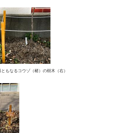
原料ともなるコウゾ（楮）の樹木（右）