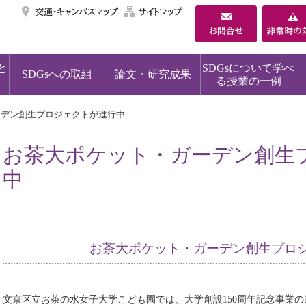
交通・キャンパスマ
サイトマップ
と
SDGsについて学べ
SDGsへの取組
論文・研究成果
る授業の一例
ーデン創生プロジェクトが進行中
お茶大ポケット・ガーデン創生
中
お茶大ポケット・ガーデン創生プロ
文京区立お茶の水女子大学こども園では、大学創設150周年記念事業の連