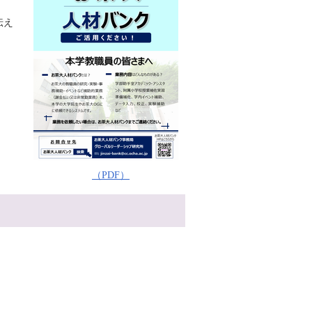
伝え
（PDF）