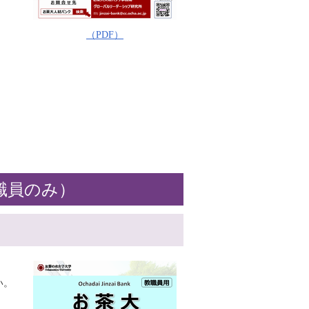
（PDF）
職員のみ）
い。