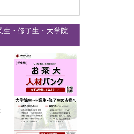
業生・修了生・大学院
に
、