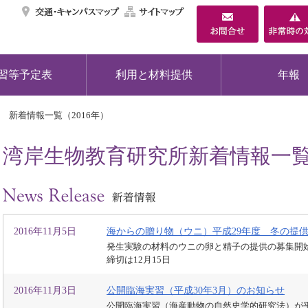
交通・キャンパスマ
サイトマップ
習等予定表
利用と材料提供
年報
新着情報一覧（2016年）
湾岸生物教育研究所新着情報一覧（
2016年11月5日
海からの贈り物（ウニ）平成29年度 冬の提
発生実験の材料のウニの卵と精子の提供の募集開
締切は12月15日
2016年11月3日
公開臨海実習（平成30年3月）のお知らせ
公開臨海実習（海産動物の自然史学的研究法）が平成