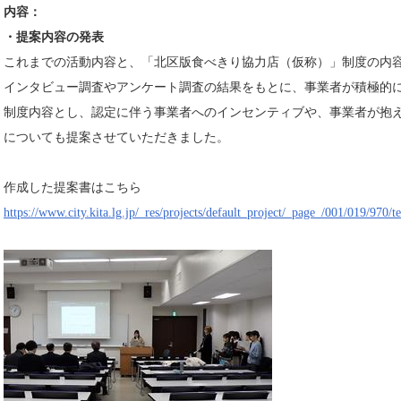
内容：
・提案内容の発表
これまでの活動内容と、「北区版食べきり協力店（仮称）」制度の内
インタビュー調査やアンケート調査の結果をもとに、事業者が積極的
制度内容とし、認定に伴う事業者へのインセンティブや、事業者が抱
についても提案させていただきました。
作成した提案書はこちら
https://www.city.kita.lg.jp/_res/projects/default_project/_page_/001/019/970/t