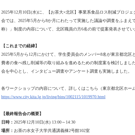
2025年12月10日(水)に、【お茶大×北区】事業系食品ロス削減プロ
会では、2025年5月から8か月にわたって実施した議論や調査をふま
称）」制度の内容について、北区職員の方6名の前で提案発表させてい
【これまでの経緯】
2025年5月から12月にかけて、学生委員会のメンバー8名が東京都北
費者の食べ残し削減等の取り組みを進めるための制度案を検討しまし
会を中心とし、インタビュー調査やアンケート調査も実施しました。
各ワークショップの内容について、詳しくはこちら（東京都北区ホー
https://www.city.kita.lg.jp/living/bins/1002115/1019970.html
【最終報告会の概要】
日時：
2025年12月10日(水) 13:00～14:30
場所：
お茶の水女子大学共通講義棟2号館102室