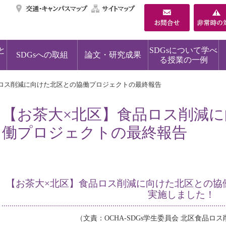
交通・キャンパスマ
サイトマップ
と
SDGsについて学べ
SDGsへの取組
論文・研究成果
る授業の一例
ロス削減に向けた北区との協働プロジェクトの最終報告
【お茶大×北区】食品ロス削減
働プロジェクトの最終報告
【お茶大×北区】食品ロス削減に向けた北区との協
実施しました！
（文責：OCHA-SDGs学生委員会 北区食品ロ