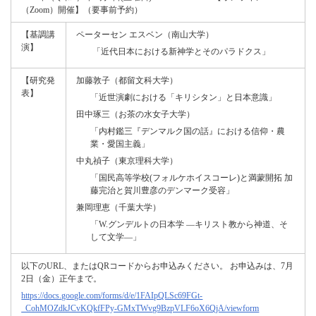
（Zoom）開催】（要事前予約）
【基調講
ペーターセン エスベン（南山大学）
演】
「近代日本における新神学とそのパラドクス」
【研究発
加藤敦子（都留文科大学）
表】
「近世演劇における「キリシタン」と日本意識」
田中琢三（お茶の水女子大学）
「内村鑑三『デンマルク国の話』における信仰・農
業・愛国主義」
中丸禎子（東京理科大学）
「国民高等学校(フォルケホイスコーレ)と満蒙開拓 加
藤完治と賀川豊彦のデンマーク受容」
兼岡理恵（千葉大学）
「W.グンデルトの日本学 —キリスト教から神道、そ
して文学—」
以下のURL、またはQRコードからお申込みください。 お申込みは、7月
2日（金）正午まで。
https://docs.google.com/forms/d/e/1FAIpQLSc69FGt-
_CohMOZdkJCvKQkfFPy-GMxTWvg9BzpVLF6oX6QjA/viewform