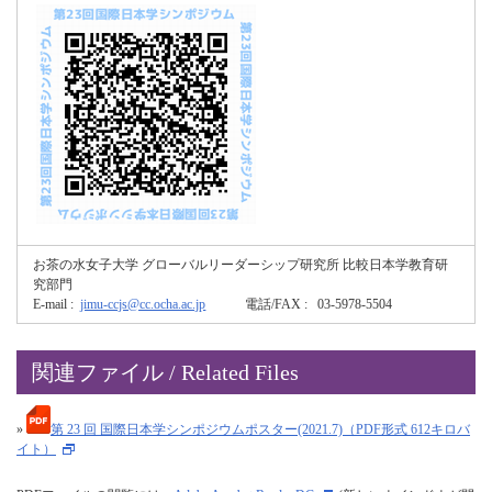
お茶の水女子大学 グローバルリーダーシップ研究所 比較日本学教育研
究部門
E-mail :
jimu-ccjs@cc.ocha.ac.jp
電話/FAX : 03-5978-5504
関連ファイル / Related Files
»
第 23 回 国際日本学シンポジウムポスター(2021.7)（PDF形式 612キロバ
イト）