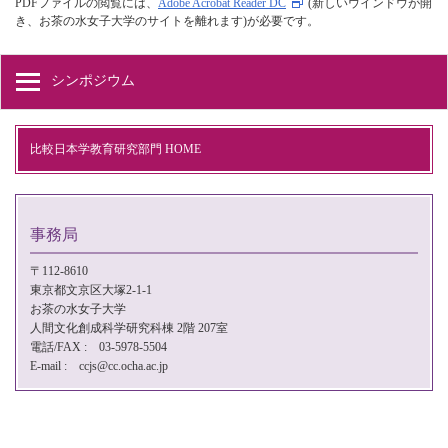
PDFファイルの閲覧には、
Adobe Acrobat Reader DC
(新しいウインドウが開
き、お茶の水女子大学のサイトを離れます)が必要です。
シンポジウム
比較日本学教育研究部門 HOME
事務局
〒112-8610
東京都文京区大塚2-1-1
お茶の水女子大学
人間文化創成科学研究科棟 2階 207室
電話/FAX : 03-5978-5504
E-mail : ccjs@cc.ocha.ac.jp