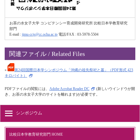
お茶の水女子大学 コンピテンシー育成開発研究所 比較日本学教育研究
部門
E-mail :
jimu-ccjs@cc.ocha.ac.jp
電話/FAX : 03-5978-5504
関連ファイル / Related Files
»
第24回国際日本学シンポジウム「沖縄の祖先祭祀と墓」（PDF形式 423
キロバイト）
PDFファイルの閲覧には、
Adobe Acrobat Reader DC
(新しいウインドウが開
き、お茶の水女子大学のサイトを離れます)が必要です。
シンポジウム
比較日本学教育研究部門 HOME