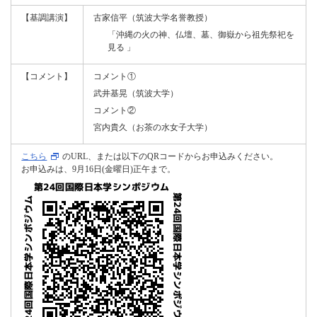
【基調講演】
古家信平（筑波大学名誉教授）
「沖縄の火の神、仏壇、墓、御嶽から祖先祭祀を
見る 」
【コメント】
コメント①
武井基晃（筑波大学）
コメント②
宮内貴久（お茶の水女子大学）
こちら
のURL、または以下のQRコードからお申込みください。
お申込みは、9月16日(金曜日)正午まで。