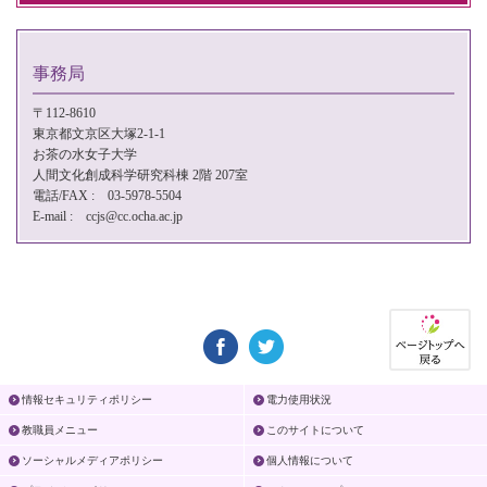
事務局
〒112-8610
東京都文京区大塚2-1-1
お茶の水女子大学
人間文化創成科学研究科棟 2階 207室
電話/FAX : 03-5978-5504
E-mail : ccjs@cc.ocha.ac.jp
情報セキュリティポリシー
電力使用状況
教職員メニュー
このサイトについて
ソーシャルメディアポリシー
個人情報について