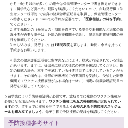
か月～6か月以内が多い）の場合は保健管理センターで書き換えができま
す（留学先など提出先に期限を確認してください）ので、自動発行機（学
生センター棟2階）で自身の健康診断証明書を取得し、保健管理センター
へ持参ください（Chimesでの予約が必要です。
「医療相談」の枠を予約
し
てください）。
2. 留学先指定の（受診日の）期限を過ぎている場合や肝機能など追加の血
液検査が必要な場合は、外部の医療機関を受診し、健康診断書証明書の発
行を依頼してください。
3. 申し込み後、発行までには
1週間程度
を要します。時間に余裕を持って
手続きをお願いします。
4. 英文の健康診断証明書は留学先などにより、様式が指定されている場合
があります。まずは、提出先に指定の様式の有無を確認してください。指
定の様式の場合、本学で実施している検査項目では不足していることがあ
ります。その場合は、外部の医療機関で必要項目を受診し、受診した医療
機関で（ワクチン接種履歴がある場合は一緒に）指定の健康診断証明書の
発行を依頼してください。
 5 留学先により予防接種証明が必要です。渡航までに複数のワクチン接種が
必要になる場合があります。
ワクチン接種は相互の接種間隔が定められてい
ます
ので、留学までに接種を完了できるよう
余裕のある予防接種のスケジュ
ールを組み立てましょう
。母子手帳で予防接種の記録を確認してください。
予防接種参考サイト