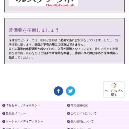
常備薬を準備しましょう
保健管理センターでは、医師が診察後に
必要であれば
投薬をしています。ただし、短
期投薬に限ります。
医師が不在の際には投薬はできません
。
多くの薬剤の出荷調整が続いており、入荷が困難となっています
。慢性の疾患や定期
的な生理痛・風邪などは
ご自身で常備薬を準備
し、
体調不良の際は早めに医療機関へ
受診
してください。
情報セキュリティポリシー
電力使用状況
教職員メニュー
このサイトについて
ソーシャルメディアポリシー
個人情報について