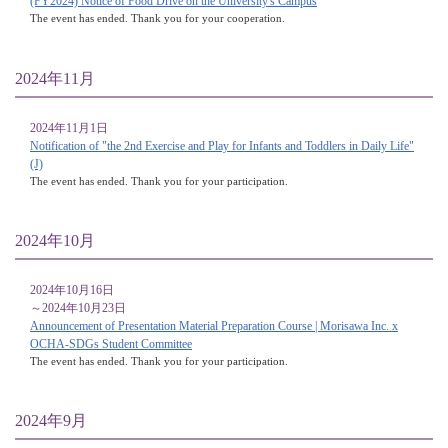
(FY2024) Notice of Food Drive on the University's Campus
The event has ended. Thank you for your cooperation.
2024年11月
2024年11月1日
Notification of "the 2nd Exercise and Play for Infants and Toddlers in Daily Life"
(J)
The event has ended. Thank you for your participation.
2024年10月
2024年10月16日
～2024年10月23日
Announcement of Presentation Material Preparation Course | Morisawa Inc. x
OCHA-SDGs Student Committee
The event has ended. Thank you for your participation.
2024年9月