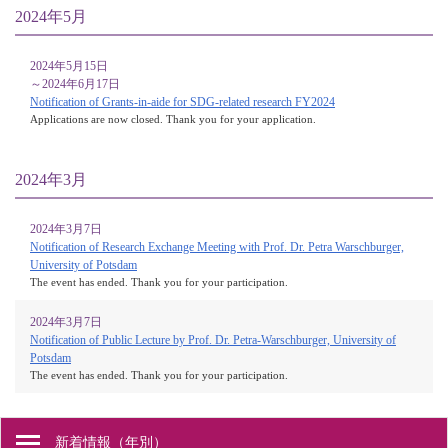
2024年5月
2024年5月15日
～2024年6月17日
Notification of Grants-in-aide for SDG-related research FY2024
Applications are now closed. Thank you for your application.
2024年3月
2024年3月7日
Notification of Research Exchange Meeting with Prof. Dr. Petra Warschburger,
University of Potsdam
The event has ended. Thank you for your participation.
2024年3月7日
Notification of Public Lecture by Prof. Dr. Petra-Warschburger, University of
Potsdam
The event has ended. Thank you for your participation.
新着情報（年別）