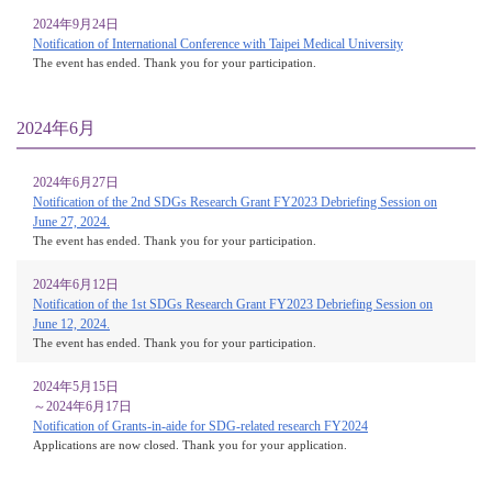
2024年9月24日
Notification of International Conference with Taipei Medical University
The event has ended. Thank you for your participation.
2024年6月
2024年6月27日
Notification of the 2nd SDGs Research Grant FY2023 Debriefing Session on
June 27, 2024.
The event has ended. Thank you for your participation.
2024年6月12日
Notification of the 1st SDGs Research Grant FY2023 Debriefing Session on
June 12, 2024.
The event has ended. Thank you for your participation.
2024年5月15日
～2024年6月17日
Notification of Grants-in-aide for SDG-related research FY2024
Applications are now closed. Thank you for your application.