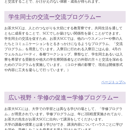
と交流することで、かけがえのない体験・成長が得られます。
学生同士の交流ー交流プログラムー
お茶大SCCは、人とのつながりを大切にする教育寮です。共同生活を通して
ともに成長することで、SCCでしか築けない関係性を築くことができます。
学生同士の交流を促すため、お茶大SCCでは、他のハウスメンバーや寮の人
たちとコミュニケーションをとるきっかけになるようなプログラム、「交流
プログラム」を用意しています。入寮日に行われる入寮日ごはん会、4月の
ウェルカムパーティ、各種ワークショップ、寮祭など、学生同士あるいは入
寮を希望する受験生や他大の学生寮関係者などの外部の方々と交流を深める
ためのプログラムを実施しています。（コロナ禍の影響で、現在は開催形式
や内容に工夫を凝らして行っています。）
ページトップへ
広い視野・学修の促進ー学修プログラムー
お茶大SCCには、大学での学習とは異なる学びの場として、「学修プログラ
ム」が用意されています。学修プログラムは、年に2回程度実施されており、
お茶大の先生がお茶大SCCに出向いて講演をしてくださいます。
大学の講義や授業とは違う学びができ、講演内容についてハウスごとに学び
を深め、学修したことを発表する場も設けられています。