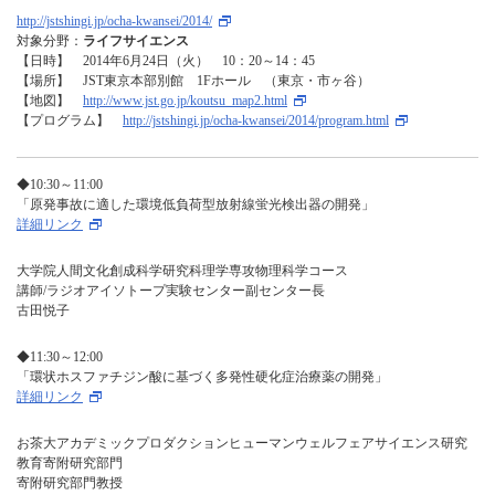
http://jstshingi.jp/ocha-kwansei/2014/
対象分野：
ライフサイエンス
【日時】 2014年6月24日（火） 10：20～14：45
【場所】 JST東京本部別館 1Fホール （東京・市ヶ谷）
【地図】
http://www.jst.go.jp/koutsu_map2.html
【プログラム】
http://jstshingi.jp/ocha-kwansei/2014/program.html
◆10:30～11:00
「原発事故に適した環境低負荷型放射線蛍光検出器の開発」
詳細リンク
大学院人間文化創成科学研究科理学専攻物理科学コース
講師/ラジオアイソトープ実験センター副センター長
古田悦子
◆11:30～12:00
「環状ホスファチジン酸に基づく多発性硬化症治療薬の開発」
詳細リンク
お茶大アカデミックプロダクションヒューマンウェルフェアサイエンス研究
教育寄附研究部門
寄附研究部門教授