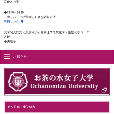
室伏きみ子
◆13:40～14:10
「膵リパーゼの迅速で安価な調製方法」
詳細リンク
大学院人間文化創成科学研究科理学専攻化学・生物化学コース
教授
小川温子
お知らせ
研究推進・産学連携