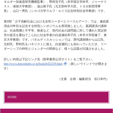
ネルギー加速器研究機構監事）、野村浩子氏（本学国文学科卒、ジャーナリ
スト、淑徳大学教授）、遠山敦子氏（元文部科学大臣、トヨタ財団理事
長）、山口一男氏（シカゴ大学ラルフ・ルイス記念特別社会学教授）です。
第II部「少子高齢社会における女性リーダーとリベラルアーツ」では、連続講
演会10年目を記念する特別シンポジウムを再現致しました。基調講演の講師
は、社会階層と不平等、格差など、現代社会の諸問題に対して優れた実証研
究や提言を重ねてこられた社会学者の白波瀬佐和子氏（本学大学院修了、東
京大学教授）です。パネルディスカッションでは、歴代講師陣から山口氏、
北村氏、野村氏をパネリストに迎え、白波瀬氏にも加わっていただき、リー
ダーシップの特性とジェンダーの関係など、様々な話題が討議されました。
詳しい内容は下記リンク先（勁草書房公式サイト）をご覧下さい。
http://www.keisoshobo.co.jp/book/b432319.html
（新しいウインドウが開きま
す）
（文責 企画・編集担当 谷口幸代）
HOME