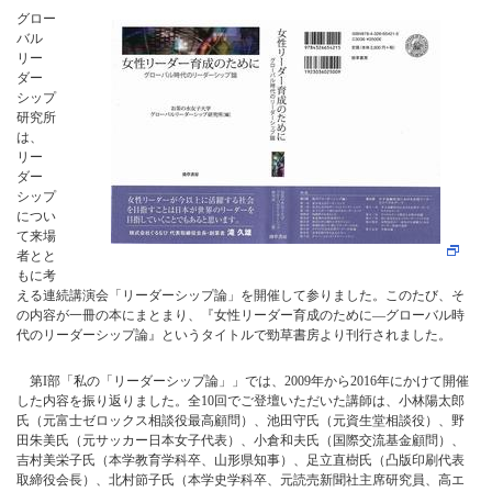
グロー
バル
リー
ダー
シップ
研究所
は、
リー
ダー
シップ
につい
て来場
者とと
もに考
える連続講演会「リーダーシップ論」を開催して参りました。このたび、そ
の内容が一冊の本にまとまり、『女性リーダー育成のために―グローバル時
代のリーダーシップ論』というタイトルで勁草書房より刊行されました。
第I部「私の「リーダーシップ論」」では、2009年から2016年にかけて開催
した内容を振り返りました。全10回でご登壇いただいた講師は、小林陽太郎
氏（元富士ゼロックス相談役最高顧問）、池田守氏（元資生堂相談役）、野
田朱美氏（元サッカー日本女子代表）、小倉和夫氏（国際交流基金顧問）、
吉村美栄子氏（本学教育学科卒、山形県知事）、足立直樹氏（凸版印刷代表
取締役会長）、北村節子氏（本学史学科卒、元読売新聞社主席研究員、高エ