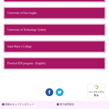
University of East Anglia
University of Technology Sydney
Saint Mary’s College
Practical EDI program（English）
情報セキュリティポリシー
電力使用状況