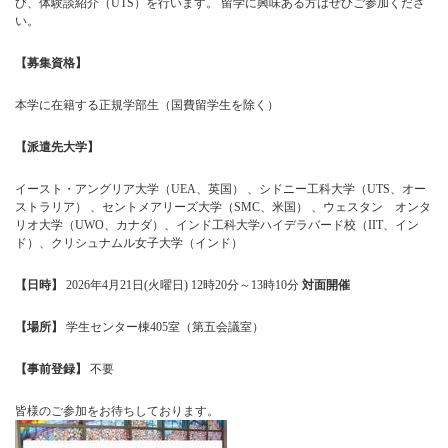
び、体験談紹介（UTS）を行います。 留学に興味ある方はぜひご参加くださ
い。
【募集資格】
本学に在籍する正規学部生（国費留学生を除く）
【派遣先大学】
イースト・アングリア大学（UEA、英国） 、シドニー工科大学（UTS、オー
ストラリア） 、セントメアリーズ大学（SMC、米国） 、ウェスタン オンタ
リオ大学（UWO、カナダ）、インド工科大学ハイデラバード校（IIT、イン
ド）、クリシュナムル女子大学（インド）
【日時】
2026年4
月21日(火曜日)
12時20分～13時10分
対面開催
【場所】
学生センター棟405室（第五会議室）
【事前登録】
不要
皆様のご参加をお待ちしております。