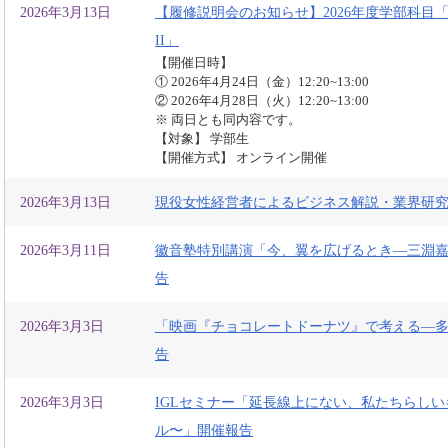
2026年3月13日
【履修説明会のお知らせ】2026年度学部科目
II」
【開催日時】
① 2026年4月24日（金）12:20~13:00
② 2026年4月28日（火）12:20~13:00
※ 両日とも同内容です。
【対象】 学部生
【開催方式】 オンライン開催
2026年3月13日
現役女性経営者によるビジネス解説・業界研
2026年3月11日
徽音塾特別講演「今、翼を広げるとき―三淵
告
2026年3月3日
「映画『チョコレートドーナツ』で考える—
告
2026年3月3日
IGLセミナー「延長線上にない、私たちらし
ル〜」開催報告