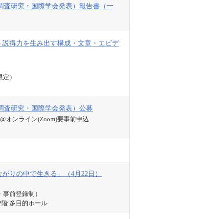
外調査研究・国際学会発表）報告書（一
 説得力を生み出す構成・文章・エビデ
限定）
外調査研究・国際学会発表）公募
0@オンライン(Zoom)要事前申込
がりの中で生きる」（4月22日）
・事前登録制）
階 多目的ホール