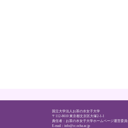
国立大学法人お茶の水女子大学
〒112-8610 東京都文京区大塚2-1-1
責任者：お茶の水女子大学ホームページ運営委員
E-mail：
info@cc.ocha.ac.jp