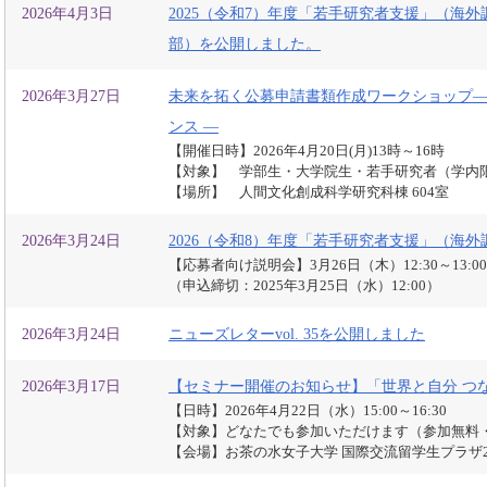
2026年4月3日
2025（令和7）年度「若手研究者支援」（海
部）を公開しました。
2026年3月27日
未来を拓く公募申請書類作成ワークショップ―
ンス ―
【開催日時】2026年4月20日(月)13時～16時
【対象】 学部生・大学院生・若手研究者（学内
【場所】 人間文化創成科学研究科棟 604室
2026年3月24日
2026（令和8）年度「若手研究者支援」（海
【応募者向け説明会】3月26日（木）12:30～13:0
（申込締切：2025年3月25日（水）12:00）
2026年3月24日
ニューズレターvol. 35を公開しました
2026年3月17日
【セミナー開催のお知らせ】「世界と自分 つな
【日時】2026年4月22日（水）15:00～16:30
【対象】どなたでも参加いただけます（参加無料
【会場】お茶の水女子大学 国際交流留学生プラザ2