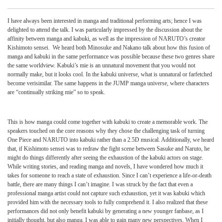
I have always been interested in manga and traditional performing arts; hence I was
delighted to attend the talk. I was particularly impressed by the discussion about the
affinity between manga and kabuki, as well as the impression of NARUTO’s creator
Kishimoto sensei. We heard both Minosuke and Nakano talk about how this fusion of
manga and kabuki in the same performance was possible because these two genres share
the same worldview. Kabuki’s mie is an unnatural movement that you would not
normally make, but it looks cool. In the kabuki universe, what is unnatural or farfetched
become verisimilar. The same happens in the JUMP manga universe, where characters
are “continually striking mie” so to speak.
This is how manga could come together with kabuki to create a memorable work. The
speakers touched on the core reasons why they chose the challenging task of turning
One Piece and NARUTO into kabuki rather than a 2.5D musical. Additionally, we heard
that, if Kishimoto sensei was to redraw the fight scene between Sasuke and Naruto, he
might do things differently after seeing the exhaustion of the kabuki actors on stage.
While writing stories, and reading manga and novels, I have wondered how much it
takes for someone to reach a state of exhaustion. Since I can’t experience a life-or-death
battle, there are many things I can’t imagine. I was struck by the fact that even a
professional manga artist could not capture such exhaustion, yet it was kabuki which
provided him with the necessary tools to fully comprehend it. I also realized that these
performances did not only benefit kabuki by generating a new younger fanbase, as I
initially thought, but also manga. I was able to gain many new perspectives. When I