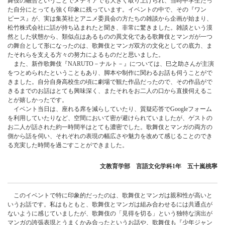
舞伎の融合ということでメディアでも大きく取り上げられ、当時中学生だっ
た自分にとっても強く印象に残っています。イベントの中で、その『ワン
ピース』が、実は集英社とアニメ委員会の方たちの雑談から企画が始まり、
松竹株式会社に話が持ち込まれたと聞き、非常に驚きました。雑談という漠
然とした状態から、類似点はあるものの異文化である歌舞伎とマンガが一つ
の舞台として形になったのは、歌舞伎とマンガ双方の文化としての底力、ま
たそれらを支える方々の努力によるものだと思いました。
また、新作歌舞伎『NARUTO－ナルト－』については、巳之助さんが主演
をつとめられたということもあり、脚本や制作に関わるお話も伺うことがで
きました。自分自身高校生の頃に劇場で観た作品だったので、その作品がで
きるまでのお話はとても興味深く、またそれをお二人の口から直接伺えるこ
とが嬉しかったです。
イベント当日は、座れる席を減らしていたり、質疑応答でGoogleフォーム
を利用していたりなど、空間において密が避けられていましたが、ゲストの
お二人が話された約一時間半はとても濃密でした。歌舞伎とマンガの両方の
側から話を伺い、それぞれの表現の幅広さや魅力を改めて感じることのでき
る充実した時間を過ごすことができました。
文教育学部 言語文化学科1年 五十嵐桃寧
このイベントで特に印象的だったのは、歌舞伎とマンガは親和性が高いと
いうお話です。私はもともと、歌舞伎とマンガは組み合わせるには共通点が
ないように感じていましたが、歌舞伎の「見得を切る」という独特な演出が
マンガの誇張表現とうまくかみ合ったというお話や、歌舞伎も『少年ジャン