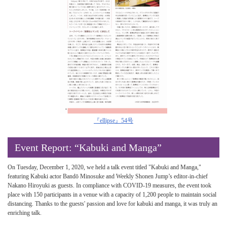
『ellipse』54号
Event Report: “Kabuki and Manga”
On Tuesday, December 1, 2020, we held a talk event titled "Kabuki and Manga,"
featuring Kabuki actor Bandō Minosuke and Weekly Shonen Jump’s editor-in-chief
Nakano Hiroyuki as guests. In compliance with COVID-19 measures, the event took
place with 150 participants in a venue with a capacity of 1,200 people to maintain social
distancing. Thanks to the guests' passion and love for kabuki and manga, it was truly an
enriching talk.