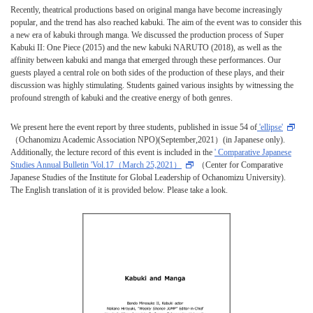
Recently, theatrical productions based on original manga have become increasingly
popular, and the trend has also reached kabuki. The aim of the event was to consider this
a new era of kabuki through manga. We discussed the production process of Super
Kabuki II: One Piece (2015) and the new kabuki NARUTO (2018), as well as the
affinity between kabuki and manga that emerged through these performances. Our
guests played a central role on both sides of the production of these plays, and their
discussion was highly stimulating. Students gained various insights by witnessing the
profound strength of kabuki and the creative energy of both genres.
We present here the event report by three students, published in issue 54 of
'ellipse'
（Ochanomizu Academic Association NPO)(September,2021）(in Japanese only).
Additionally, the lecture record of this event is included in the
' Comparative Japanese
Studies Annual Bulletin 'Vol.17（March 25,2021）
（Center for Comparative
Japanese Studies of the Institute for Global Leadership of Ochanomizu University).
The English translation of it is provided below. Please take a look.