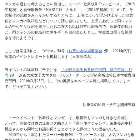
マンガを通じて考えることを目指し、スーパー歌舞伎II『ワンピース』（2015
年初演）と新作歌舞伎『NARUTO－ナルト－』（2018年初演）について、そ
の制作の経緯をおうかがいするとともに、 上演によって浮かび上がった歌舞
伎とマンガの親和性などについて話し合いました。上演にあたって両ジャン
ルの中心的な役割を果たしたお二方のお話は非常に刺激的で、歌舞伎の底力
と、両ジャンルの創造のエネルギーを目の当たりとし、学生達は様々な気付
きを得たようです。
ここでは学生3名と、『ellipse』54号（
お茶の水学術事業会
、2021年2月）
所収のイベントレポートを掲載します（日本語のみ）。
当イベントの講演録（全文）を、
『比較日本学教育研究部門 研究年報』17
号
（お茶の水女子大学グローバルリーダーシップ研究所比較日本学教育研
究部門、2021年3月25日）に、その英訳を本ページ末尾に掲載していますの
で、どうぞご覧ください。
執筆者の所属・学年は開催当時
トークイベント「歌舞伎とマンガ」は、歌舞伎もマンガも好きな自分に
とって、歌舞伎俳優の坂東巳之助さんと『週刊少年ジャンプ』編集長の中野
博之さんから同時にお話を伺うことができる夢のような機会でした。
2015年から上演されたスーパー歌舞伎II『ワンピース』は、人気マンガと歌