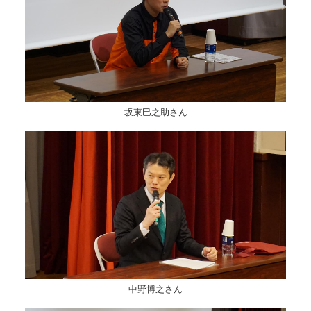
坂東巳之助さん
中野博之さん