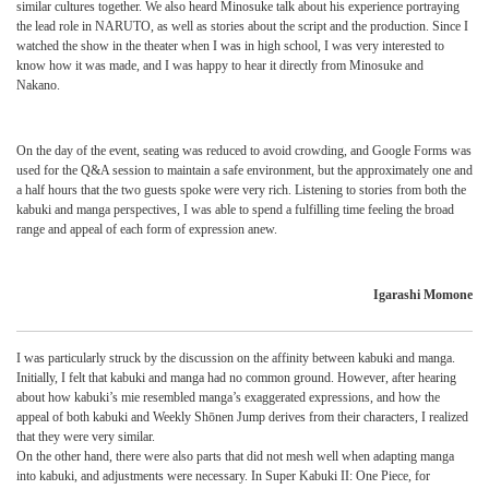
similar cultures together. We also heard Minosuke talk about his experience portraying
the lead role in NARUTO, as well as stories about the script and the production. Since I
watched the show in the theater when I was in high school, I was very interested to
know how it was made, and I was happy to hear it directly from Minosuke and
Nakano.
On the day of the event, seating was reduced to avoid crowding, and Google Forms was
used for the Q&A session to maintain a safe environment, but the approximately one and
a half hours that the two guests spoke were very rich. Listening to stories from both the
kabuki and manga perspectives, I was able to spend a fulfilling time feeling the broad
range and appeal of each form of expression anew.
Igarashi Momone
I was particularly struck by the discussion on the affinity between kabuki and manga.
Initially, I felt that kabuki and manga had no common ground. However, after hearing
about how kabuki’s mie resembled manga’s exaggerated expressions, and how the
appeal of both kabuki and Weekly Shōnen Jump derives from their characters, I realized
that they were very similar.
On the other hand, there were also parts that did not mesh well when adapting manga
into kabuki, and adjustments were necessary. In Super Kabuki II: One Piece, for