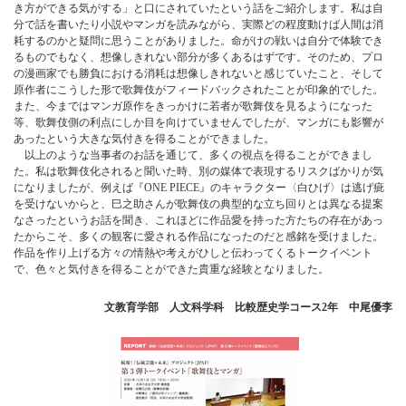
き方ができる気がする」と口にされていたという話をご紹介します。私は自
分で話を書いたり小説やマンガを読みながら、実際どの程度動けば人間は消
耗するのかと疑問に思うことがありました。命がけの戦いは自分で体験でき
るものでもなく、想像しきれない部分が多くあるはずです。そのため、プロ
の漫画家でも勝負における消耗は想像しきれないと感じていたこと、そして
原作者にこうした形で歌舞伎がフィードバックされたことが印象的でした。
また、今まではマンガ原作をきっかけに若者が歌舞伎を見るようになった
等、歌舞伎側の利点にしか目を向けていませんでしたが、マンガにも影響が
あったという大きな気付きを得ることができました。
以上のような当事者のお話を通じて、多くの視点を得ることができまし
た。私は歌舞伎化されると聞いた時、別の媒体で表現するリスクばかりが気
になりましたが、例えば『ONE PIECE』のキャラクター〈白ひげ〉は逃げ疵
を受けないからと、巳之助さんが歌舞伎の典型的な立ち回りとは異なる提案
なさったというお話を聞き、これほどに作品愛を持った方たちの存在があっ
たからこそ、多くの観客に愛される作品になったのだと感銘を受けました。
作品を作り上げる方々の情熱や考えがひしと伝わってくるトークイベント
で、色々と気付きを得ることができた貴重な経験となりました。
文教育学部 人文科学科 比較歴史学コース2年 中尾優李