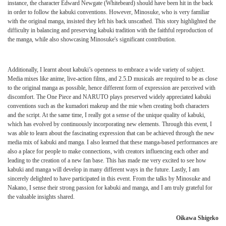
instance, the character Edward Newgate (Whitebeard) should have been hit in the back
in order to follow the kabuki conventions. However, Minosuke, who is very familiar
with the original manga, insisted they left his back unscathed. This story highlighted the
difficulty in balancing and preserving kabuki tradition with the faithful reproduction of
the manga, while also showcasing Minosuke's significant contribution.
Additionally, I learnt about kabuki’s openness to embrace a wide variety of subject.
Media mixes like anime, live-action films, and 2.5.D musicals are required to be as close
to the original manga as possible, hence different form of expression are perceived with
discomfort. The One Piece and NARUTO plays preserved widely appreciated kabuki
conventions such as the kumadori makeup and the mie when creating both characters
and the script. At the same time, I really got a sense of the unique quality of kabuki,
which has evolved by continuously incorporating new elements. Through this event, I
was able to learn about the fascinating expression that can be achieved through the new
media mix of kabuki and manga. I also learned that these manga-based performances are
also a place for people to make connections, with creators influencing each other and
leading to the creation of a new fan base. This has made me very excited to see how
kabuki and manga will develop in many different ways in the future. Lastly, I am
sincerely delighted to have participated in this event. From the talks by Minosuke and
Nakano, I sense their strong passion for kabuki and manga, and I am truly grateful for
the valuable insights shared.
Oikawa Shigeko