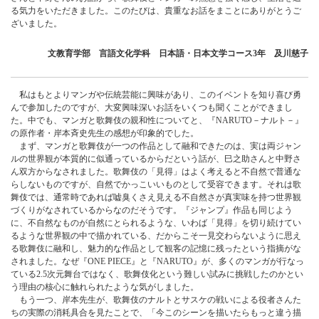
る気力をいただきました。このたびは、貴重なお話をまことにありがとうご
ざいました。
文教育学部 言語文化学科 日本語・日本文学コース3年 及川慈子
私はもとよりマンガや伝統芸能に興味があり、このイベントを知り喜び勇
んで参加したのですが、大変興味深いお話をいくつも聞くことができまし
た。中でも、マンガと歌舞伎の親和性についてと、『NARUTO－ナルト－』
の原作者・岸本斉史先生の感想が印象的でした。
まず、マンガと歌舞伎が一つの作品として融和できたのは、実は両ジャン
ルの世界観が本質的に似通っているからだという話が、巳之助さんと中野さ
ん双方からなされました。歌舞伎の「見得」はよく考えると不自然で普通な
らしないものですが、自然でかっこいいものとして受容できます。それは歌
舞伎では、通常時であれば嘘臭くさえ見える不自然さが真実味を持つ世界観
づくりがなされているからなのだそうです。『ジャンプ』作品も同じよう
に、不自然なものが自然にとられるような、いわば「見得」を切り続けてい
るような世界観の中で描かれている、だからこそ一見交わらないように思え
る歌舞伎に融和し、魅力的な作品として観客の記憶に残ったという指摘がな
されました。なぜ『ONE PIECE』と『NARUTO』が、多くのマンガが行なっ
ている2.5次元舞台ではなく、歌舞伎化という難しい試みに挑戦したのかとい
う理由の核心に触れられたような気がしました。
もう一つ、岸本先生が、歌舞伎のナルトとサスケの戦いによる役者さんた
ちの実際の消耗具合を見たことで、「今このシーンを描いたらもっと違う描