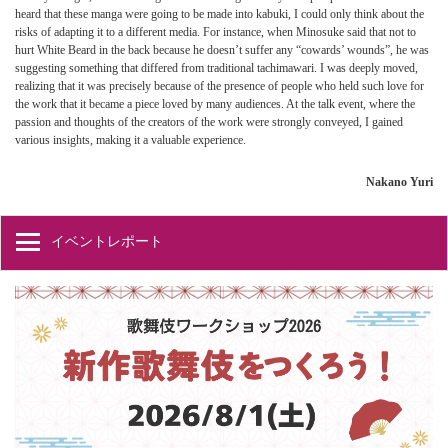
heard that these manga were going to be made into kabuki, I could only think about the
risks of adapting it to a different media. For instance, when Minosuke said that not to
hurt White Beard in the back because he doesn’t suffer any “cowards’ wounds”, he was
suggesting something that differed from traditional tachimawari. I was deeply moved,
realizing that it was precisely because of the presence of people who held such love for
the work that it became a piece loved by many audiences. At the talk event, where the
passion and thoughts of the creators of the work were strongly conveyed, I gained
various insights, making it a valuable experience.
Nakano Yuri
イベントレポート