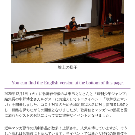
壇上の様子
You can find the English version at the bottom of this page.
2020年12月1日（火）に歌舞伎俳優の坂東巳之助さんと『週刊少年ジャンプ』
編集長の中野博之さんをゲストにお迎えしてトークイベント「歌舞伎とマン
ガ」を開催しました。コロナ対策のため会場定員1200名に対し参加者150名と
し、距離を保ちながらの開催となりましたが、歌舞伎とマンガへの熱意と愛
に溢れたゲストのお話によって実に濃密なイベントとなりました。
近年マンガ原作の演劇作品が数多く上演され、人気を博していますが、そう
した流れは歌舞伎にも及んでいます。当イベントでは新たな時代の歌舞伎を