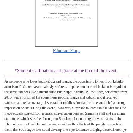
Kabuki and Manga
*Student’s affiliation and grade at the time of the event.
As someone who loves both kabuki and manga, the opportunity to hear from kabuki
actor Bandō Minosuke and Weekly Shōnen Jump’s editor-in-chief Nakano Hiroyuki at
the same time was like a dream come true. Super Kabuki II: One Piece, performed from
2015, was a fusion of the eponymous popular manga and kabuki, and it received
widespread media coverage. I was still in middle school at the time, and it left a strong
impression on me. During the event, I was very surprised to learn that the idea for One
Piece actually started from a casual conversation between Shueisha staff and the anime
committee, which was then brought to Shōchiku. I then thought it was thanks to the
inherent power of kabuki and manga, as well as the efforts of the people supporting
them, that such vague idea could develop into a performance bringing these different yet