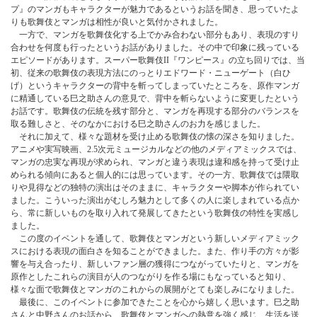
プ』のマンガもキャラクターが魅力であるというお話を聞き、思っていたよ
りも歌舞伎とマンガは相性が良いと気付かされました。
一方で、マンガを歌舞伎化する上でかみ合わない部分もあり、表現のすり
合わせを何度も行ったというお話がありました。その中で印象に残っている
エピソードがあります。スーパー歌舞伎II『ワンピース』の立ち回りでは、当
初、従来の歌舞伎の表現方法にのっとりエドワード・ニューゲート（白ひ
げ）というキャラクターの背中を斬ってしまっていたところを、原作マンガ
に精通している巳之助さんの意見で、背中を斬らないように変更したという
お話です。歌舞伎の伝統を残す部分と、マンガを再現する部分のバランスを
取る難しさと、そのなかにおける巳之助さんのお力を感じました。
それに加えて、様々な題材を受け止める歌舞伎の懐の深さを知りました。
アニメや実写映画、2.5次元ミュージカルなどの他のメディアミックスでは、
マンガの忠実な再現が求められ、マンガと違う表現は違和感を持って受け止
められる傾向にあると個人的には思っています。その一方、歌舞伎では隈取
りや見得などの独特の演出はそのままに、キャラクターや脚本が作られてい
ました。こういった演出がむしろ魅力として多くの人に楽しまれている点か
ら、常に新しいものを取り入れて発展してきたという歌舞伎の特性を実感し
ました。
この度のイベントを通して、歌舞伎とマンガという新しいメディアミック
スにおける表現の面白さを知ることができました。また、作り手の方々が影
響を与え合ったり、新しいファン層の獲得につながっていたりと、マンガを
原作としたこれらの演目が人のつながりを作る場にもなっていると知り、
様々な面で歌舞伎とマンガのこれからの展開がとても楽しみになりました。
最後に、このイベントに参加できたことを心から嬉しく思います。巳之助
さんと中野さんのお話から、歌舞伎とマンガへの熱意を強く感じ、生活を送