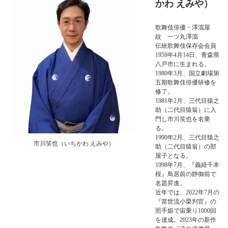
かわ えみや）
歌舞伎俳優・澤瀉屋
紋 一ツ丸澤瀉
伝統歌舞伎保存会会員
1959年4月14日、青森県
八戸市に生まれる。
1980年3月、国立劇場第
五期歌舞伎俳優研修を
修了。
1981年2月、三代目猿之
助（二代目猿翁）に入
門し市川笑也を名乗
る。
1990年2月、三代目猿之
市川笑也（いちかわ えみや）
助（二代目猿翁）の部
屋子となる。
1998年7月、『義経千本
桜』鳥居前の静御前で
名題昇進。
近年では、2022年7月の
『當世流小栗判官』の
照手姫で宙乗り1000回
を達成。2023年の新作