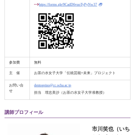
https://forms.gle/9CadD6vuoTyPyNw37
参加費
無料
主 催
お茶の水女子大学「伝統芸能×未来」プロジェクト
お問い合
dentogeino@cc.ocha.ac.jp
せ
担当 埋忠美沙（お茶の水女子大学准教授）
講師プロフィール
市川笑也（いち