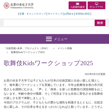
交通・キャンパスマップ
サイトマップ
お問合せ
非常時の対応
「伝統芸能×未来」プロジェクト（JPAF）
イベント情報
歌舞伎Kidsワークショップ2025
歌舞伎Kidsワークショップ2025
2025年6月25日更新
お茶の水女子大学では子どもたちが日本の伝統芸能と出会い親しむ場とし
て、毎年夏にワークショップを実施しています。今年は歌舞伎女形の市川笑
也さんを講師にむかえ、「声」と「身体」を使った歌舞伎の演技体験をおこ
ないます。年齢や身分や職業、そして性別までをも自在に変化させる歌舞伎
の楽しさを皆で体験しましょう。
今回のプログラムが、子どもたちの豊かな感性を刺激するとともに、伝統文
化に親しみ、その伝承を考えるきっかけになればと願っています。どうぞふ