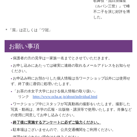
歌舞伎『流白浪燦星
（ルパン三世）』で峰
不二子を演じ好評を博
した。
＊「瀉」は正しくは「ワ冠」
お願い事項
保護者の方の見学は一家族一名までとさせていただきます。
お申し込みにあたっては確実に連絡の取れるメールアドレスをお知らせ
ください。
お申込み時にお預かりした個人情報は当ワークショップ以外には使用せ
ず、終了後に適切に処理いたします。
「お茶の水女子大学における個人情報の取り扱い」
リンク
https://www.ocha.ac.jp/about/individual.html
ワークショップ中にスタッフが写真動画の撮影をいたします。撮影した
写真・動画は、本学の広報・出版物・講演等で使用いたします。肖像など
の使用に同意してお申し込みください。
終了後に実施するアンケートに必ずご協力ください。
駐車場はございませんので、公共交通機関をご利用ください。