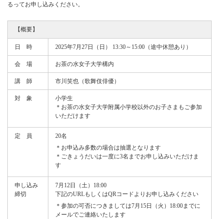
るってお申し込みください。
【概要】
日 時
2025年7月27日（日） 13:30～15:00（途中休憩あり）
会 場
お茶の水女子大学構内
講 師
市川笑也（歌舞伎俳優）
対 象
小学生
＊お茶の水女子大学附属小学校以外のお子さまもご参加
いただけます
定 員
20名
＊お申込み多数の場合は抽選となります
＊ごきょうだいは一度に3名までお申し込みいただけま
す
申し込み
7月12日（土）18:00
締切
下記のURLもしくはQRコードよりお申し込みください
＊参加の可否につきましては7月15日（火）18:00までに
メールでご連絡いたします