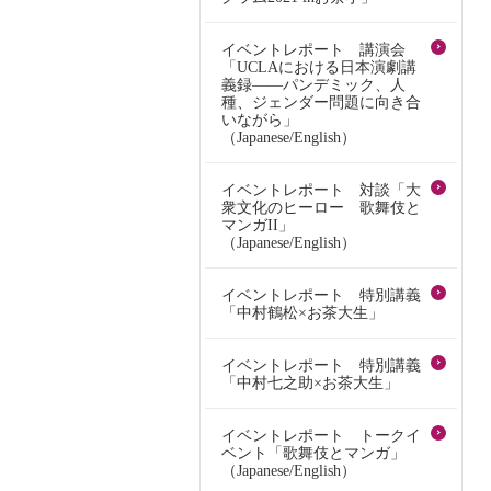
イベントレポート 講演会
「UCLAにおける日本演劇講
義録――パンデミック、人
種、ジェンダー問題に向き合
いながら」
（Japanese/English）
イベントレポート 対談「大
衆文化のヒーロー 歌舞伎と
マンガII」
（Japanese/English）
イベントレポート 特別講義
「中村鶴松×お茶大生」
イベントレポート 特別講義
「中村七之助×お茶大生」
イベントレポート トークイ
ベント「歌舞伎とマンガ」
（Japanese/English）