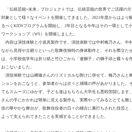
「伝統芸能×未来」プロジェクトでは、伝統芸能の世界でご活躍の方
対象として様々なイベントを開催してきました。2021年度からはよ
るべくKIDSプログラムを開始し、2年目となる今年はその一環として
ワークショップ（WS）を開催しました。
内容は演技体験と小道具製作です。演技体験では中村梅乃さん、中村
ながら見得や立廻りといった歌舞伎独特の身体動作と、それを際立た
は、小学校低学年は折り紙と竹ひごから「連獅子」の獅子頭と蝶々を
おこないました。
演技体験では山﨑徹さんのリズミカルな附けに併せて、梅乃さんと梅
ションをおこなうと、参加者からは次々と感嘆の声があがりました。
てもスムーズにゆかず、子ども達はもちろん大学生も悪戦苦闘します
さんの手にかかれば簡単に見える製作も、実際やってみるととても難
伎の華やかな舞台が、歌舞伎役者の日々の稽古に裏打ちされた技芸と
よって支えられてきたことを実感することができました。