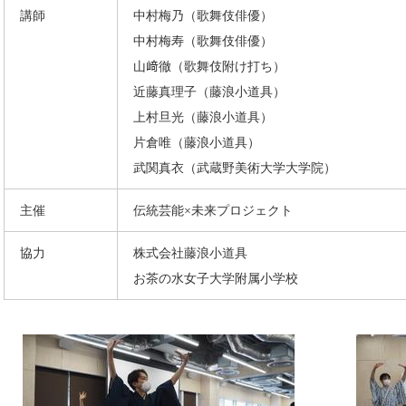
講師
中村梅乃（歌舞伎俳優）
中村梅寿（歌舞伎俳優）
山﨑徹（歌舞伎附け打ち）
近藤真理子（藤浪小道具）
上村旦光（藤浪小道具）
片倉唯（藤浪小道具）
武関真衣（武蔵野美術大学大学院）
主催
伝統芸能×未来プロジェクト
協力
株式会社藤浪小道具
お茶の水女子大学附属小学校