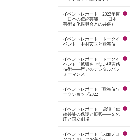
イベントレポート 2023年度
「日本の伝統芸能」 （日本
芸術文化振興会との共催）
イベントレポート トークイ
ベント「中村莟玉と歌舞伎」
イベントレポート トークイ
ベント「拡張させない現実感
技術――歴史のデジタルパフ
ォーマンス」
イベントレポート「歌舞伎ワ
ークショップ2022」
イベントレポート 鼎談「伝
統芸能の保護と振興――文化
庁と国立劇場」
イベントレポート「Kidsプロ
グラム2021 inお茶小」