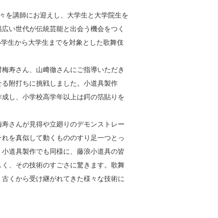
々を講師にお迎えし、大学生と大学院生を
り幅広い世代が伝統芸能と出会う機会をつく
小学生から大学生までを対象とした歌舞伎
梅寿さん、山﨑徹さんにご指導いただき
せる附打ちに挑戦しました。小道具製作
作成し、小学校高学年以上は鍔の箔貼りを
寿さんが見得や立廻りのデモンストレー
それを真似して動くもののすり足一つとっ
。小道具製作でも同様に、藤浪小道具の皆
しく、その技術のすごさに驚きます。歌舞
、古くから受け継がれてきた様々な技術に