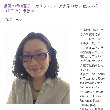
講師：嶋崎聡子 カリフォルニア大学ロサンゼルス校
（UCLA）准教授
プロフィール
日本近世演劇、文
学の研究者であ
り、コロラド大学
ボルダー校、南カ
リフォルニア大学
の教員を経て、現
在はカリフォルニ
ア大学ロサンゼル
ス校で教鞭をとっ
ている。
著書に
Edo Kabuki
in Transition: From
the Worlds of the
Samurai to the
Vengeful Female
Ghost
(Columbia
University Press,
2016)がある。
2018年より早稲田