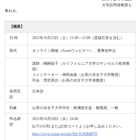
大学訪問准教授も
兼ねる。
【概要】
日 時
2021年10月23日（土）13:30～15:00（質疑応答を含む）
形式
オンライン開催（Zoomウェビナー）、要事前申込
講師：嶋崎聡子（カリフォルニア大学ロサンゼルス校准教
授）
コメンテーター：神田由築（お茶の水女子大学教授）
司会：埋忠美沙（お茶の水女子大学准教授）
使用言
日本語
語
対象
お茶の水女子大学学生・附属校生徒・教職員、一般
申込締
2021年10月20日（水）24:00
切
以下のURLまたはQRコードよりお申し込みください。
https://www.ocans.jp/ocha?fid=K5k8hRFW