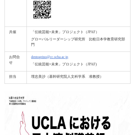
共催
「伝統芸能×未来」プロジェクト（JPAF）
グローバルリーダーシップ研究所 比較日本学教育研究部
門
お問合
dentogeino@cc.ocha.ac.jp
せ
「伝統芸能×未来」プロジェクト（JPAF)
担当
埋忠美沙（基幹研究院人文科学系 准教授）