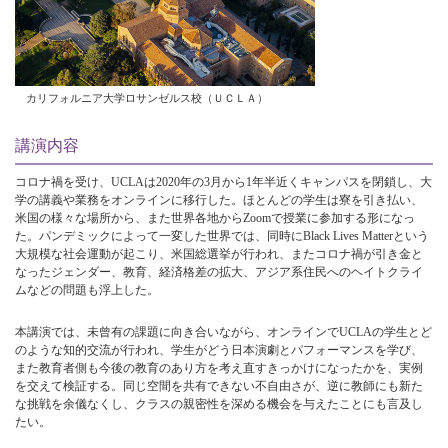
カリフォルニア大学ロサンゼルス校（ＵＣＬＡ）
講演内容
コロナ禍を受け、UCLAは2020年の3月から1年半近くキャンパスを閉鎖し、大
学の講義や業務をオンラインに移行した。ほとんどの学生は寮を引き払い、
米国の様々な場所から、また世界各地からZoomで授業に参加する形になっ
た。パンデミックによって一変した世界では、同時にBlack Lives Matterという
大規模な社会運動が起こり、米国総選挙が行われ、またコロナ禍が引き金と
なったジェンダー、教育、経済格差の拡大、アジア系住民へのヘイトクライ
ムなどの問題も浮上した。
本講演では、未曾有の課題に向き合いながら、オンラインでUCLAの学生とど
のような知的交流が行われ、学生がどう日本演劇とパフォーマンスを学び、
また教育者側も今後の教育のあり方を考え直すきっかけになったかを、実例
を交えて検証する。同じ空間を共有できない不自由さが、逆に教師にも新た
な挑戦を余儀なくし、クラスの親密性を深める機会を与えたことにも言及し
たい。