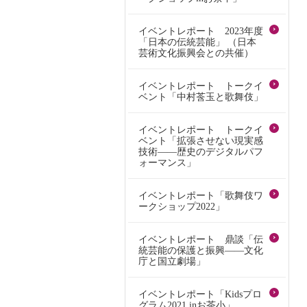
イベントレポート 2023年度
「日本の伝統芸能」 （日本
芸術文化振興会との共催）
イベントレポート トークイ
ベント「中村莟玉と歌舞伎」
イベントレポート トークイ
ベント「拡張させない現実感
技術――歴史のデジタルパフ
ォーマンス」
イベントレポート「歌舞伎ワ
ークショップ2022」
イベントレポート 鼎談「伝
統芸能の保護と振興――文化
庁と国立劇場」
イベントレポート「Kidsプロ
グラム2021 inお茶小」