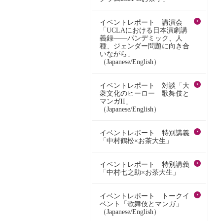
イベントレポート 講演会
「UCLAにおける日本演劇講
義録――パンデミック、人
種、ジェンダー問題に向き合
いながら」
（Japanese/English）
イベントレポート 対談「大
衆文化のヒーロー 歌舞伎と
マンガII」
（Japanese/English）
イベントレポート 特別講義
「中村鶴松×お茶大生」
イベントレポート 特別講義
「中村七之助×お茶大生」
イベントレポート トークイ
ベント「歌舞伎とマンガ」
（Japanese/English）