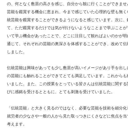
の、何となく敷居の高さを感じ、自分から観に行くことができませ
芸能を鑑賞する機会に恵まれ、今まで感じていた心理的な壁も無く
統芸能を鑑賞することができるようになると感じています。次に、
て、ただ鑑賞するだけでは気が付けないようなことまで学ぶことが
いて学ぶ機会があったことで、どこに注目して観ればよいのかが明
通じて、それぞれの芸能の奥深さを体感することができ、改めて伝
しました。
伝統芸能は興味があっても少し敷居が高いイメージがあり手を出し
の芸能にも触れることができてとても満足しています。これからも
いました。また、この授業をとっている皆さんは伝統芸能に関する
びに感銘を受けるとともに、とても刺激を受けていました。
「伝統芸能」と大きく見るのではなく、必要な芸能を技術を細分化
就労者の少なさや一般の人から見た取っつきにくさなどに焦点を当
考えます。