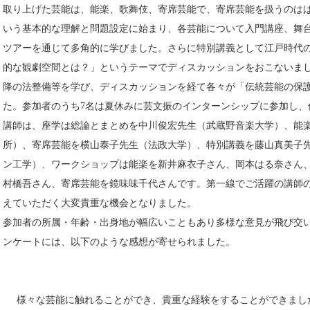
取り上げた芸能は、能楽、歌舞伎、寄席芸能で、寄席芸能を扱うのは
いう基本的な理解と問題設定に始まり、各芸能について入門講座、舞
ツアーを通じて多角的に学びました。さらに特別講義として江戸時代の
的な観劇空間とは？」というテーマでディスカッションをおこないま
降の法整備等を学び、ディスカッションを経て各々が「伝統芸能の保
た。参加者のうち7名は夏休みに芸文振のインターンシップに参加し、
講師は、座学は総論とまとめを中川俊宏先生（武蔵野音楽大学）、能
所）、寄席芸能を横山泰子先生（法政大学）、特別講義を藤山真美子
ン工学）、ワークショップは能楽を新井麻衣子さん、岡本はる奈さん
村橋吾さん、寄席芸能を鏡味味千代さんです。第一線でご活躍の講師
えていただく大変貴重な機会となりました。
参加者の所属・年齢・出身地が幅広いこともあり多様な意見が飛び交
ンケートには、以下のような感想が寄せられました。
様々な芸能に触れることができ、貴重な経験をすることができまし