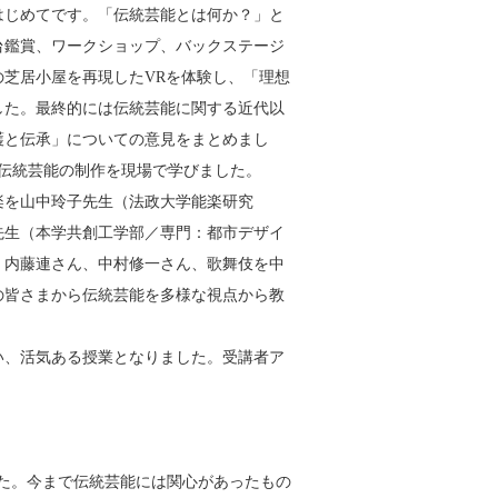
はじめてです。「伝統芸能とは何か？」と
台鑑賞、ワークショップ、バックステージ
芝居小屋を再現したVRを体験し、「理想
した。最終的には伝統芸能に関する近代以
護と伝承」についての意見をまとめまし
伝統芸能の制作を現場で学びました。
楽を山中玲子先生（法政大学能楽研究
先生（本学共創工学部／専門：都市デザイ
、内藤連さん、中村修一さん、歌舞伎を中
の皆さまから伝統芸能を多様な視点から教
い、活気ある授業となりました。受講者ア
た。今まで伝統芸能には関心があったもの