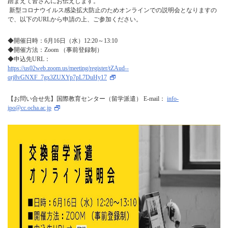
踏まえて皆さんにお伝えします。
新型コロナウイルス感染拡大防止のためオンラインでの説明会となりますの
で、以下のURLから申請の上、ご参加ください。
◆開催日時：6月16日（水）12:20～13:10
◆開催方法：Zoom （事前登録制）
◆申込先URL：
https://us02web.zoom.us/meeting/register/tZAud--
qrj8vGNXF_7gx3ZUXYp7pL7DuHy17
【お問い合せ先】国際教育センター（留学派遣） E-mail：
info-
ipo@cc.ocha.ac.jp