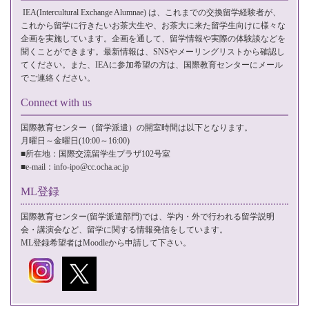
IEA(Intercultural Exchange Alumnae)
は、これまでの交換留学経験者が、
これから留学に行きたいお茶大生や、お茶大に来た留学生向けに様々な
企画を実施しています。企画を通して、留学情報や実際の体験談などを
聞くことができます。最新情報は、SNSやメーリングリストから確認し
てください。また、IEAに参加希望の方は、国際教育センターに
メール
でご連絡ください。
Connect with us
国際教育センター（留学派遣）の開室時間は以下となります。
月曜日～金曜日(10:00～16:00)
■所在地：国際交流留学生プラザ102号室
■e-mail：
info-ipo@cc.ocha.ac.jp
ML登録
国際教育センター(留学派遣部門)では、学内・外で行われる留学説明
会・講演会など、留学に関する情報発信をしています。
ML登録希望者は
Moodle
から申請して下さい。