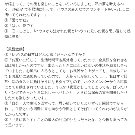
が縮まって、その後も楽しいことをいろいろしました。私の夢を叶えるべ
く、7時起きで不忍池に行って、ハウスのみんなでスワンボートをいっしょに
漕いでくれたんですよ…」
①「愛ですね」
②「はい。愛です」
①・②（しばし、Jハウスから注がれた愛とJハウスに注いだ愛を思い返して感
慨に浸る）
【風呂激励】
①「Jハウスの日常はどんな感じだったんですか？」
②「お互いに忙しく、生活時間帯も案外違っていたので、全員顔を合わせる
日は珍しかったのですが、出会ったときには互いに互いの生活を励まし合っ
ていました。お風呂に入ろうとしても、お風呂から上がっても、自炊してい
てもお互いに褒めあっていたので、一人暮らしが寂しくて……。私はすぐ日
常生活のタスクに負けそうになるタイプなので、ハウスメンバーからの応援
にとても励まされていました。うっかり夜更かししてしまっても、ばったり
リビングで会ったときにおしゃべりしたり、ときには深夜の宴を開催したり
したのも楽しかったです」
①「自分一人で生活を回すって、思い描いていたよりずっと困難ですから
ね…。生活という困難に立ち向かう仲間としてそばにいてくれたのがありが
たかったです」
②「『共に暮らす』ことの最大の利点のひとつだったな、と今振り返ってみ
て思います」