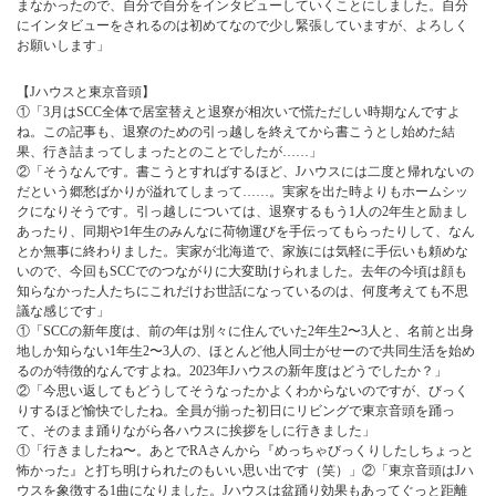
まなかったので、自分で自分をインタビューしていくことにしました。自分
にインタビューをされるのは初めてなので少し緊張していますが、よろしく
お願いします」
【Jハウスと東京音頭】
①「3月はSCC全体で居室替えと退寮が相次いで慌ただしい時期なんですよ
ね。この記事も、退寮のための引っ越しを終えてから書こうとし始めた結
果、行き詰まってしまったとのことでしたが……」
②「そうなんです。書こうとすればするほど、Jハウスには二度と帰れないの
だという郷愁ばかりが溢れてしまって……。実家を出た時よりもホームシッ
クになりそうです。引っ越しについては、退寮するもう1人の2年生と励まし
あったり、同期や1年生のみんなに荷物運びを手伝ってもらったりして、なん
とか無事に終わりました。実家が北海道で、家族には気軽に手伝いも頼めな
いので、今回もSCCでのつながりに大変助けられました。去年の今頃は顔も
知らなかった人たちにこれだけお世話になっているのは、何度考えても不思
議な感じです」
①「SCCの新年度は、前の年は別々に住んでいた2年生2〜3人と、名前と出身
地しか知らない1年生2〜3人の、ほとんど他人同士がせーので共同生活を始め
るのが特徴的なんですよね。2023年Jハウスの新年度はどうでしたか？」
②「今思い返してもどうしてそうなったかよくわからないのですが、びっく
りするほど愉快でしたね。全員が揃った初日にリビングで東京音頭を踊っ
て、そのまま踊りながら各ハウスに挨拶をしに行きました」
①「行きましたね〜。あとでRAさんから『めっちゃびっくりしたしちょっと
怖かった』と打ち明けられたのもいい思い出です（笑）」②「東京音頭はJハ
ウスを象徴する1曲になりました。Jハウスは盆踊り効果もあってぐっと距離