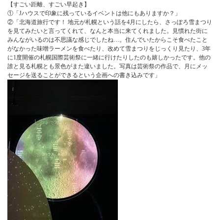
【すごい距離、すごい早起き】
①「Jハウスで印象に残っているイベントは他にもありますか？」
②「北海道旅行です！ 地元が札幌という話を4月にしたら、さっぽろ雪まつり
を見てみたいと言ってくれて、なんと本当に来てくれました。見慣れた街に
みんながいるのは不思議な感じでしたね…。住んでいたからこそ食べたこと
がなかった味噌ラーメンを食べたり、改めて雪まつりをじっくり見たり、3年
に1度開催の札幌国際芸術祭に一緒に行けたりしたのも嬉しかったです。他の
誰と見る札幌とも景色がまた違いました。写真は芸術祭の作品で、月にメッ
セージを送ることができるという企画への書き込みです」