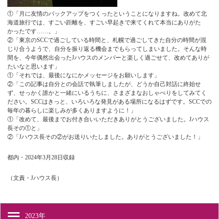
①「月に友情のバックアップをつくったということになりますね。改めて北
海道旅行では、すごい距離を、すごい早起きで来てくれて本当にありがた
かったです……。」
②「東京のSCCで過ごしている時間と、札幌で過ごしてきた自分の時間が混
じり合うようで、自分を振り返る機会までもらってしまいました。そんな時
間を、今年偶然出会ったJハウスのメンバーと楽しく過ごせて、改めてありが
たいなと思います」
①「それでは、最後になにかメッセージをお願いします」
②「この記事は自分との会話で執筆しましたが、どうか自己対話に終始せ
ず、せっかく誰かと一緒にいるうちに、さまざまなおしゃべりをしてみてく
ださい。SCCはきっと、いろいろな発見がある場所になるはずです。SCCでの
毎年の暮らしに楽しみが多くありますように！」
①「改めて、最後までお付き合いいただきありがとうございました。Jハウス
長その①と」
②「Jハウス長その②がお送りいたしました。ありがとうございました！」
都内・2024年3月28日収録
（文責・Jハウス長）
2023年