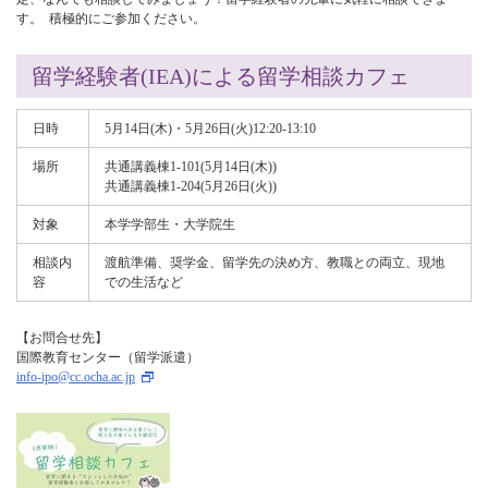
す。 積極的にご参加ください。
留学経験者(IEA)による留学相談カフェ
日時
5月14日(木)・5月26日(火)12:20-13:10
場所
共通講義棟1-101(5月14日(木))
共通講義棟1-204(5月26日(火))
対象
本学学部生・大学院生
相談内
渡航準備、奨学金、留学先の決め方、教職との両立、現地
容
での生活など
【お問合せ先】
国際教育センター（留学派遣）
info-ipo@cc.ocha.ac.jp