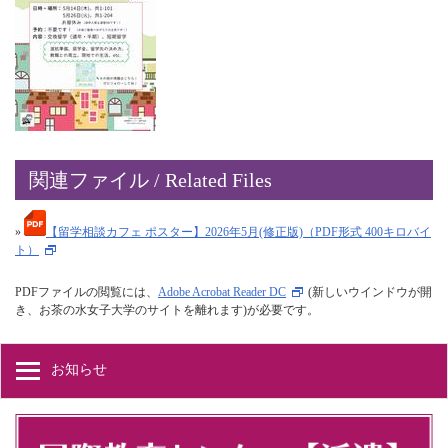
関連ファイル / Related Files
»
【留学相談カフェ ポスター】2026年5月(修正版)（PDF形式 400キロバイ
ト）
PDFファイルの閲覧には、
Adobe Acrobat Reader DC
(新しいウインドウが開
き、お茶の水女子大学のサイトを離れます)が必要です。
お知らせ