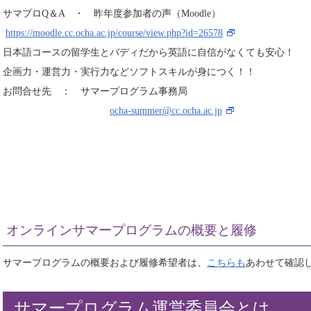
サマプロQ＆A ・ 昨年度参加者の声（Moodle）
https://moodle.cc.ocha.ac.jp/course/view.php?id=26578
日本語コースの留学生とバディだから英語に自信がなくても安心！
企画力・運営力・実行力などソフトスキルが身につく！！
お問合せ先 ： サマープログラム事務局
ocha-summer@cc.ocha.ac.jp
オンラインサマープログラムの概要と履修
サマープログラムの概要および履修希望者は、
こちらも
あわせて確認
サマープログラム運営委員会とは