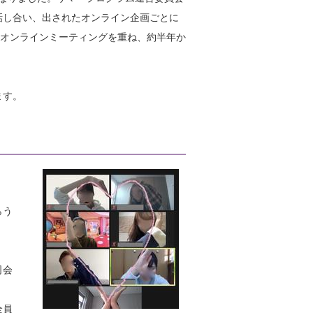
話し合い、出されたオンライン企画ごとに
し、オンラインミーティングを重ね、約半年か
ます。
らう
司会
全員