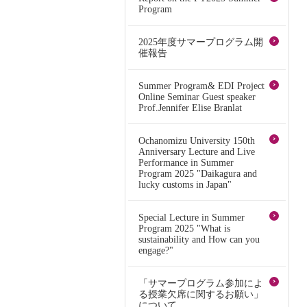
Program
2025年度サマープログラム開
催報告
Summer Program& EDI Project
Online Seminar Guest speaker
Prof.Jennifer Elise Branlat
Ochanomizu University 150th
Anniversary Lecture and Live
Performance in Summer
Program 2025 "Daikagura and
lucky customs in Japan"
Special Lecture in Summer
Program 2025 "What is
sustainability and How can you
engage?"
「サマープログラム参加によ
る授業欠席に関するお願い」
について