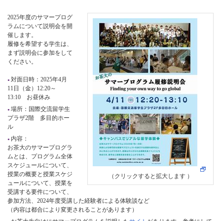
2025年度のサマープログ
ラムについて説明会を開
催します。
履修を希望する学生は、
まず説明会に参加をして
ください。
対面日時：
2025年4月
11日（金）
12:20～
13:10 お昼休み
場所：国際交流留学生
プラザ2階 多目的ホー
ル
内容：
お茶大のサマープログラ
ムとは、プログラム全体
スケジュールについて、
授業の概要と授業スケジ
（クリックすると拡大します ）
ュールについて、授業を
受講する要件について、
参加方法、2024年度受講した経験者による体験談など
（内容は都合により変更されることがあります）