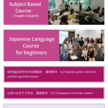
国内協定校学生/科目履修生 履修要項 For domestic partner university
students/registered students
お茶の水女子大学生 履修要項 For Ochanomizu University students