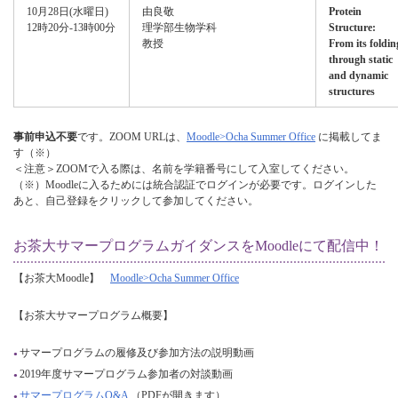
10月28日(水曜日)
由良敬
Protein
12時20分‐13時00分
理学部生物学科
Structure:
教授
From its foldin
through static
and dynamic
structures
事前申込不要
です。ZOOM URLは、
Moodle>Ocha Summer Office
に掲載してま
す（※）
＜注意＞ZOOMで入る際は、名前を学籍番号にして入室してください。
（※）Moodleに入るためには統合認証でログインが必要です。ログインした
あと、自己登録をクリックして参加してください。
お茶大サマープログラムガイダンスをMoodleにて配信中！
【お茶大Moodle】
Moodle>Ocha Summer Office
【お茶大サマープログラム概要】
サマープログラムの履修及び参加方法の説明動画
2019年度サマープログラム参加者の対談動画
サマープログラムQ&A
（PDFが開きます）