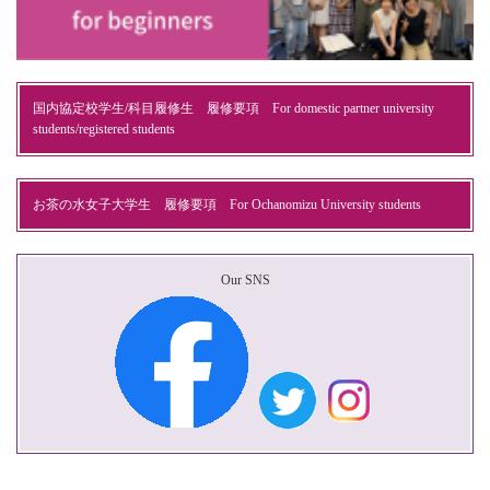
国内協定校学生/科目履修生 履修要項 For domestic partner university
students/registered students
お茶の水女子大学生 履修要項 For Ochanomizu University students
Our SNS