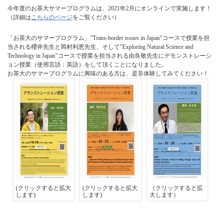
今年度のお茶大サマープログラムは、2021年2月にオンラインで実施します！
（詳細は
こちらのページ
をご覧ください）
「お茶大のサマープログラム」”Trans-border issues in Japan"コースで授業を担
当される櫻井先生と岡村利恵先生、そして”Exploring Natural Science and
Technology in Japan"コースで授業を担当される由良敬先生にデモンストレーシ
ョン授業（使用言語：英語）をして頂くことになりました。
お茶大のサマープログラムに興味のある方は、是非体験してみてください！
(クリックすると拡大
(クリックすると拡大
（クリックすると拡
します)
します)
大します）