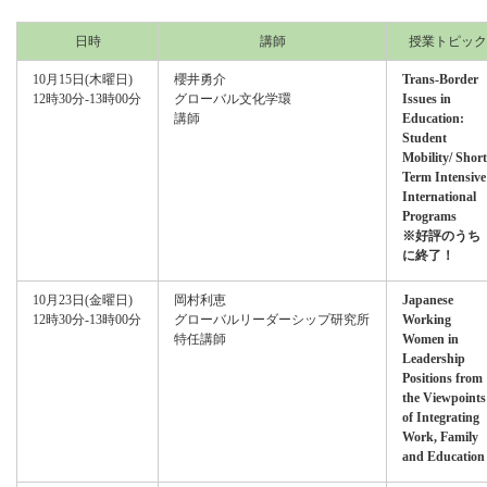
日時
講師
授業トピック
10月15日(木曜日)
櫻井勇介
Trans-Border
12時30分‐13時00分
グローバル文化学環
Issues in
講師
Education:
Student
Mobility/ Short
Term Intensive
International
Programs
※好評のうち
に終了！
10月23日(金曜日)
岡村利恵
Japanese
12時30分‐13時00分
グローバルリーダーシップ研究所
Working
特任講師
Women in
Leadership
Positions from
the Viewpoints
of Integrating
Work, Family
and Education