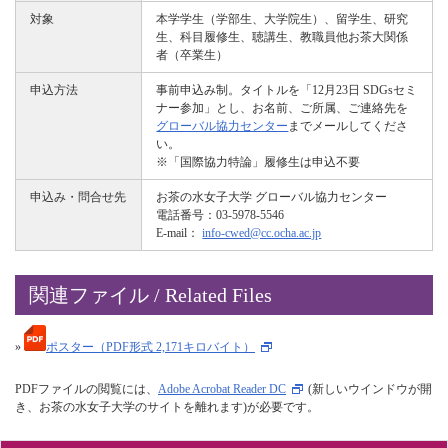
対象
本学学生（学部生、大学院生）、留学生、研究
生、科目履修生、聴講生、教職員他お茶大関係
者（卒業生）
申込方法
事前申込み制。タイトルを「12月23日 SDGsセミ
ナー参加」とし、お名前、ご所属、ご連絡先を
グローバル協力センター
までメールしてくださ
い。
※「国際協力特論」履修生は申込不要
申込み・問合せ先
お茶の水女子大学 グローバル協力センター
電話番号：03-5978-5546
E-mail：
info-cwed@cc.ocha.ac.jp
関連ファイル / Related Files
»
ポスター（PDF形式 2,171キロバイト）
PDFファイルの閲覧には、
Adobe Acrobat Reader DC
(新しいウインドウが開
き、お茶の水女子大学のサイトを離れます)が必要です。