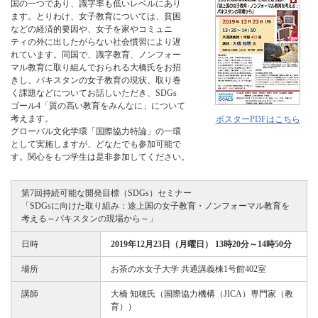
国の一つであり、識字率も低いレベルにあり
ます。とりわけ、女子教育については、貧困
などの経済的要因や、女子を家やコミュニ
ティの外に出したがらない社会慣習により遅
れています。同国で、識字教育、ノンフォー
マル教育に取り組んでおられる大橋氏をお招
きし、パキスタンの女子教育の現状、取り巻
く課題などについてお話しいただき、SDGs
ゴール4「質の高い教育をみんなに」について
考えます。
ポスターPDFはこちら
グローバル文化学環「国際協力特論」の一環
として実施しますが、どなたでも参加可能で
す。関心をもつ学生は是非参加してください。
第7回持続可能な開発目標（SDGs）セミナー
「SDGsに向けた取り組み：途上国の女子教育・ノンフォーマル教育を
考える～パキスタンの現場から～」
日時
2019年12月23日（月曜日） 13時20分～14時50分
場所
お茶の水女子大学 共通講義棟1号館402室
講師
大橋 知穂氏（国際協力機構（JICA）専門家（教
育））