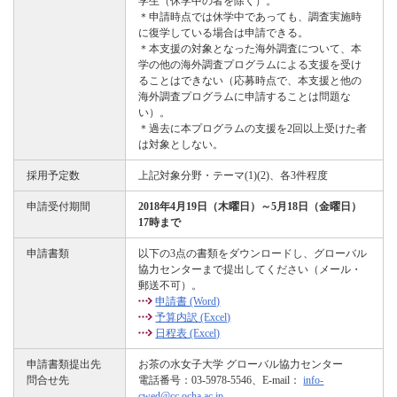
学生（休学中の者を除く）。
＊申請時点では休学中であっても、調査実施時
に復学している場合は申請できる。
＊本支援の対象となった海外調査について、本
学の他の海外調査プログラムによる支援を受け
ることはできない（応募時点で、本支援と他の
海外調査プログラムに申請することは問題な
い）。
＊過去に本プログラムの支援を2回以上受けた者
は対象としない。
採用予定数
上記対象分野・テーマ(1)(2)、各3件程度
申請受付期間
2018年4月19日（木曜日）～5月18日（金曜日）
17時まで
申請書類
以下の3点の書類をダウンロードし、グローバル
協力センターまで提出してください（メール・
郵送不可）。
申請書 (Word)
予算内訳 (Excel)
日程表 (Excel)
申請書類提出先
お茶の水女子大学 グローバル協力センター
問合せ先
電話番号：03-5978-5546、E-mail：
info-
cwed@cc.ocha.ac.jp