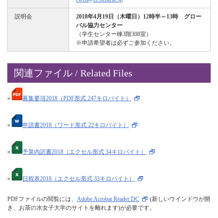
説明会
2018年4月19日（木曜日）12時半～13時 グロー
バル協力センター
（学生センター棟3階308室）
※申請希望者は必ずご参加ください。
関連ファイル / Related Files
»
募集要項2018（PDF形式 247キロバイト）
»
申請書2018（ワード形式 22キロバイト）
»
予算内訳書2018（エクセル形式 34キロバイト）
»
日程表2018（エクセル形式 33キロバイト）
PDFファイルの閲覧には、
Adobe Acrobat Reader DC
(新しいウインドウが開
き、お茶の水女子大学のサイトを離れます)が必要です。