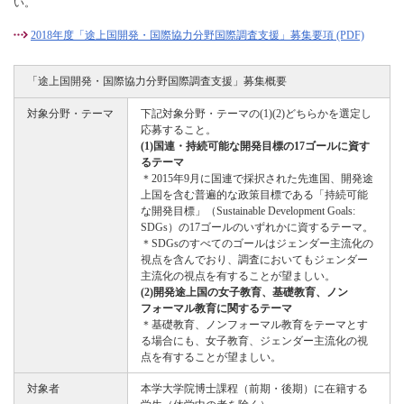
い。
2018年度「途上国開発・国際協力分野国際調査支援」募集要項 (PDF)
「途上国開発・国際協力分野国際調査支援」募集概要
対象分野・テーマ
下記対象分野・テーマの(1)(2)どちらかを選定し
応募すること。
(1)国連・持続可能な開発目標の17ゴールに資す
るテーマ
＊2015年9月に国連で採択された先進国、開発途
上国を含む普遍的な政策目標である「持続可能
な開発目標」（Sustainable Development Goals:
SDGs）の17ゴールのいずれかに資するテーマ。
＊SDGsのすべてのゴールはジェンダー主流化の
視点を含んでおり、調査においてもジェンダー
主流化の視点を有することが望ましい。
(2)開発途上国の女子教育、基礎教育、ノン
フォーマル教育に関するテーマ
＊基礎教育、ノンフォーマル教育をテーマとす
る場合にも、女子教育、ジェンダー主流化の視
点を有することが望ましい。
対象者
本学大学院博士課程（前期・後期）に在籍する