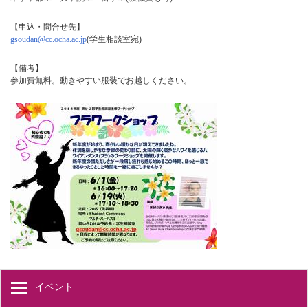
【申込・問合せ先】
gsoudan@cc.ocha.ac.jp
(学生相談室宛)
【備考】
参加費無料。動きやすい服装でお越しください。
イベント